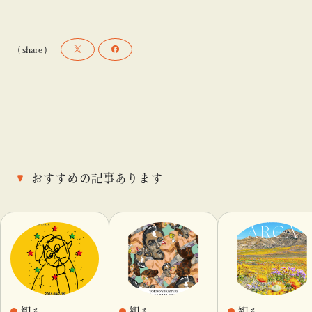
( share )
おすすめの記事あります
観る
観る
観る