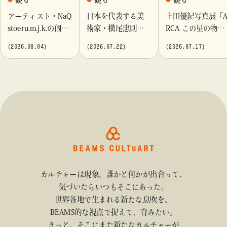
アーティスト・NaQ
日本を代表する美
上田優紀写真展「
stoeru.m.j.k.の個展
術家・横尾忠則が
RCA この星の物
『Moment momen
これまでに手がけ
語」を「ビームス
(2026.08.04)
(2026.07.22)
(2026.07.17)
t』「ビームス カル
てきたポスターや
カルチャート 高
チャート 高輪」に
版画作品を集めた
輪」で開催
て開催！
展示を〈B GALLER
Y〉にて開催
カルチャーは現象。誰かと何かが出合って、
気づいたらいつもそこにあった。
世界各地で生まれる新たな息吹を、
BEAMS的な視点で捉えて、育みたい。
きっと、そこにまた新たなカルチャーが