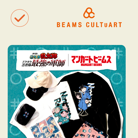
聴
観
タグ一覧
着
#ART
#BEAMS CULTUART
#BEAMS MANGART
#BEAMS RECOR
#BEAMS T
#bPrビームス
#Bギャラリー
#TOKYO CULTUART by BEAMS
#Tシャツ
#アート
#アートが生まれるところ
#アートフェア
#アイドル