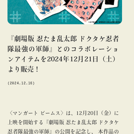
#アニメ
#エンタメ
#ギャラリー
#グッズ
#デザイン
#ビームス カルチャー ト 高輪
#ビームス ジャパン
#ファッション
#フェニカ
#マンガ
#モノ・カルチャー
#ライブ
#レコード
#写真
#抽選販売
#漫画
#現代
『劇場版 忍たま乱太郎 ドクタケ忍者
#絵画
#美術館
#言葉
#連載
#音楽
隊最強の軍師』とのコラボレーショ
ンアイテムを2024年12月21日（土）
より販売！
about
(2024.12.16)
〈マンガート ビームス〉は、12月20日（金）に
上映を開始する『劇場版 忍たま乱太郎 ドクタケ
忍者隊最強の軍師』の公開を記念し、 本作品の
blog
blog