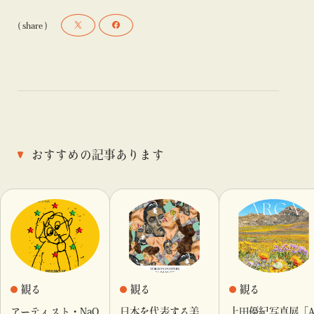
( share )
おすすめの記事あります
観る
観る
観る
アーティスト・NaQ
日本を代表する美
上田優紀写真展「