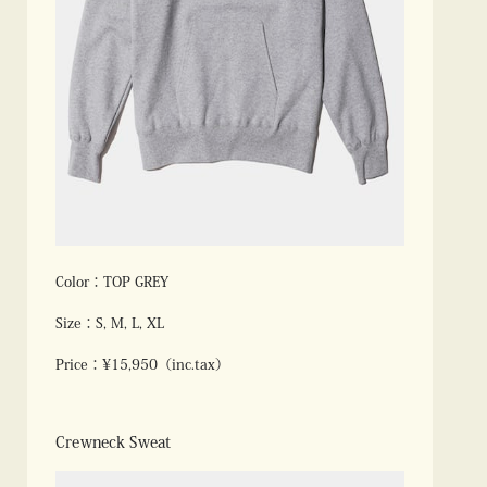
Color：TOP GREY
Size：S, M, L, XL
Price：¥15,950（inc.tax）
Crewneck Sweat