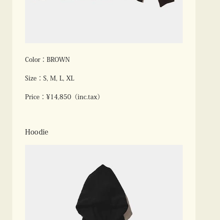
Color：BROWN
Size：S, M, L, XL
Price：¥14,850（inc.tax）
Hoodie