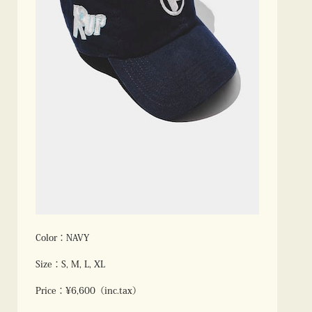
Color：NAVY
Size：S, M, L, XL
Price：¥6,600（inc.tax）