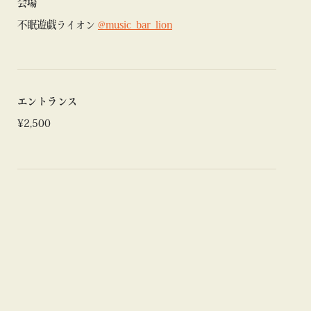
会場
不眠遊戯ライオン
@music_bar_lion
エントランス
¥2,500
-LIVE-
Dirty Joint（PE2,NASTY-K）
@dirty_jointz
/
@_skeleto
nz_
/
@f.t.p_0467
PAX
@pax_from_tab
/ doc flawless
@doc_flawless
GFT（deedee,riku,yoji）
@getfromtokyo
/
@deedeetyo
/
@5zkm9n
/
@yojitres