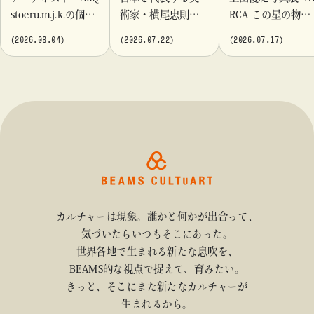
stoeru.m.j.k.の個展
術家・横尾忠則が
RCA この星の物
『Moment momen
これまでに手がけ
語」を「ビームス
(2026.08.04)
(2026.07.22)
(2026.07.17)
t』「ビームス カル
てきたポスターや
カルチャート 高
チャート 高輪」に
版画作品を集めた
輪」で開催
て開催！
展示を〈B GALLER
Y〉にて開催
カルチャーは現象。誰かと何かが出合って、
気づいたらいつもそこにあった。
世界各地で生まれる新たな息吹を、
BEAMS的な視点で捉えて、育みたい。
きっと、そこにまた新たなカルチャーが
生まれるから。