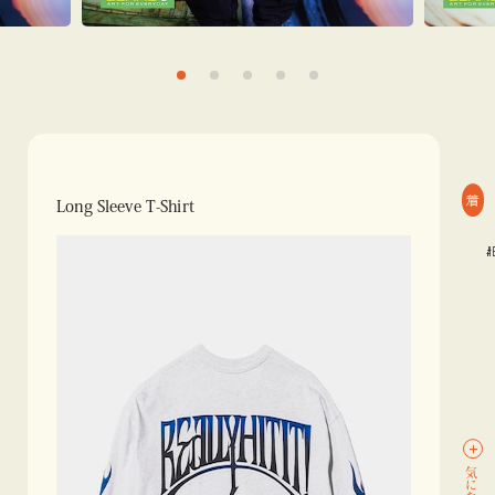
着
Long Sleeve T-Shirt
#BEAM
気になる