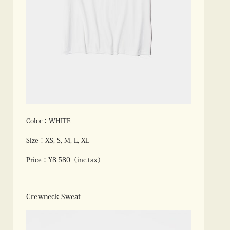
Color：WHITE
Size：XS, S, M, L, XL
Price：¥8,580（inc.tax）
Crewneck Sweat