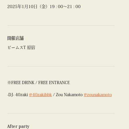
2025年1月10日（金）19 : 00〜21 : 00
開催店舗
ビームスT 原宿
※FREE DRINK / FREE ENTRANCE
-DJ- 40zaki
@40zakihbk
/ Zou Nakamoto
@zounakamoto
After party