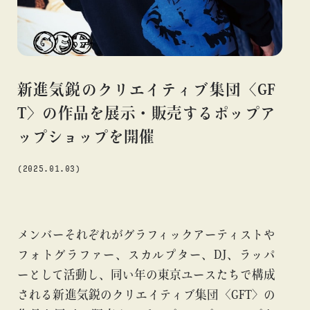
#アニメ
#エンタメ
#ギャラリー
#グッズ
#デザイン
#ビームス カルチャー ト 高輪
#ビームス ジャパン
#ファッション
#フェニカ
#マンガ
#モノ・カルチャー
#ライブ
#レコード
#写真
#抽選販売
#漫画
#現代
新進気鋭のクリエイティブ集団〈GF
#絵画
#美術館
#言葉
#連載
#音楽
T〉の作品を展示・販売するポップア
ップショップを開催
(2025.01.03)
about
メンバーそれぞれがグラフィックアーティストや
フォトグラファー、スカルプター、DJ、ラッパ
ーとして活動し、同い年の東京ユースたちで構成
される新進気鋭のクリエイティブ集団〈GFT〉の
blog
blog
b