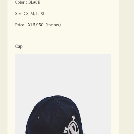
Color：BLACK
Size：S, M, L, XL
Price：¥15,950（inc.tax）
Cap