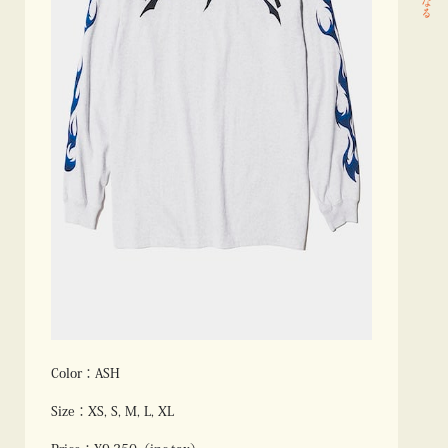
Color：ASH
Size：XS, S, M, L, XL