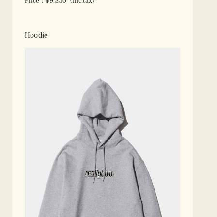
Price：¥9,350（inc.tax）
Hoodie