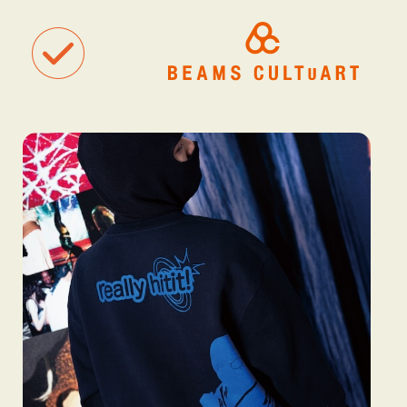
聴
観
タグ一覧
着
#ART
#BEAMS CULTUART
#BEAMS MANGART
#BEAMS RECOR
#BEAMS T
#bPrビームス
#Bギャラリー
#TOKYO CULTUART by BEAMS
#Tシャツ
#アート
#アートが生まれるところ
#アートフェア
#アイドル