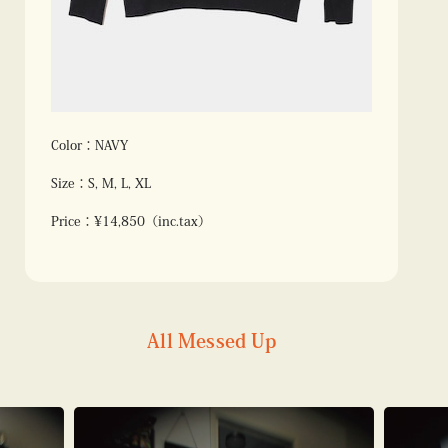
Color：NAVY
Size：S, M, L, XL
Price：¥14,850（inc.tax）
All Messed Up