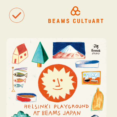
聴
観
タグ一覧
着
#ART
#BEAMS CULTUART
#BEAMS MANGART
#BEAMS RECOR
#BEAMS T
#bPrビームス
#Bギャラリー
#TOKYO CULTUART by BEAMS
#Tシャツ
#アート
#アートが生まれるところ
#アートフェア
#アイドル