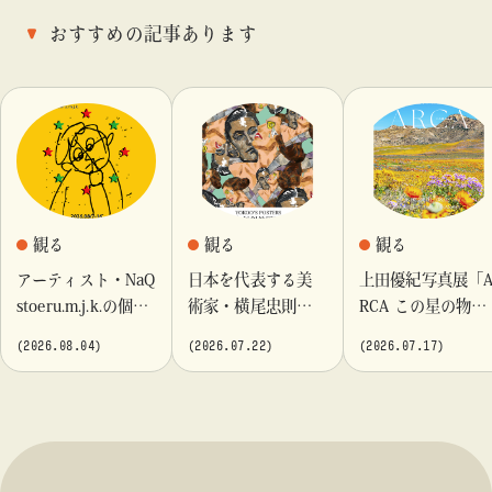
おすすめの記事あります
観る
観る
観る
アーティスト・NaQ
日本を代表する美
上田優紀写真展「
stoeru.m.j.k.の個展
術家・横尾忠則が
RCA この星の物
『Moment momen
これまでに手がけ
語」を「ビームス
(2026.08.04)
(2026.07.22)
(2026.07.17)
t』「ビームス カル
てきたポスターや
カルチャート 高
チャート 高輪」に
版画作品を集めた
輪」で開催
て開催！
展示を〈B GALLER
Y〉にて開催