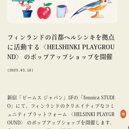
#アニメ
#エンタメ
#ギャラリー
#グッズ
#デザイン
#ビームス カルチャー ト 高輪
#ビームス ジャパン
#ファッション
#フェニカ
#マンガ
#モノ・カルチャー
#ライブ
#レコード
#写真
#抽選販売
#漫画
#現代
フィンランドの首都ヘルシンキを拠点
#絵画
#美術館
#言葉
#連載
#音楽
に活動する〈HELSHINKI PLAYGROU
ND〉 のポップアップショップを開催
(2025.03.10)
about
新宿「ビームス ジャパン」5Fの「fennica STUDI
O」にて、フィンランドのクリエイティブなコミ
着
ュニティプラットフォーム 〈HELSINKI PLAYGR
OUND〉 のポップアップショップを開催します。
blog
blog
#デザイン
#