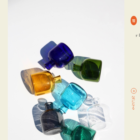
着
#TOKYO CULTUART by BEAMS
#デザイン
#TOKYO CULTUART by BEA
気になる