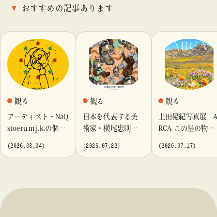
おすすめの記事あります
観る
観る
観る
アーティスト・NaQ
日本を代表する美
上田優紀写真展「
stoeru.m.j.k.の個展
術家・横尾忠則が
RCA この星の物
『Moment momen
これまでに手がけ
語」を「ビームス
(2026.08.04)
(2026.07.22)
(2026.07.17)
t』「ビームス カル
てきたポスターや
カルチャート 高
チャート 高輪」に
版画作品を集めた
輪」で開催
て開催！
展示を〈B GALLER
Y〉にて開催