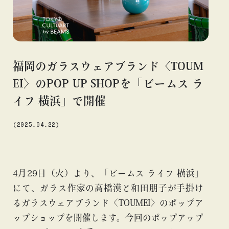
#アニメ
#エンタメ
#ギャラリー
#グッズ
#デザイン
#ビームス カルチャー ト 高輪
#ビームス ジャパン
#ファッション
#フェニカ
#マンガ
#モノ・カルチャー
#ライブ
#レコード
#写真
#抽選販売
#漫画
#現代
福岡のガラスウェアブランド〈TOUM
#絵画
#美術館
#言葉
#連載
#音楽
EI〉のPOP UP SHOPを「ビームス ラ
イフ 横浜」で開催
(2025.04.22)
about
4月29日（火）より、「ビームス ライフ 横浜」
にて、ガラス作家の高橋漠と和田朋子が手掛け
るガラスウェアブランド〈TOUMEI〉のポップア
ップショップを開催します。今回のポップアップ
blog
blog