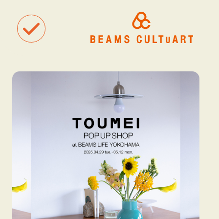
聴
観
タグ一覧
着
#ART
#BEAMS CULTUART
#BEAMS MANGART
#BEAMS RECOR
#BEAMS T
#bPrビームス
#Bギャラリー
#TOKYO CULTUART by BEAMS
#Tシャツ
#アート
#アートが生まれるところ
#アートフェア
#アイドル