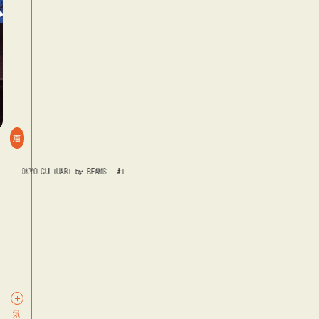
着
#TOKYO CULTUART by BEAMS
#Tシャツ
#エンタメ
#TOKYO CULTUART by BEAMS
#Tシャ
log
blog
blog