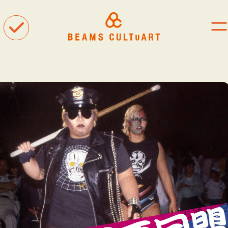
聴
観
着
タグ一覧
#ART
#BEAMS CULTUART
#BEAMS MANGART
#BEAMS RECORDS
#BEAMS T
#bPrビームス
#Bギャラリー
#TOKYO CULTUART by BEAMS
#Tシャツ