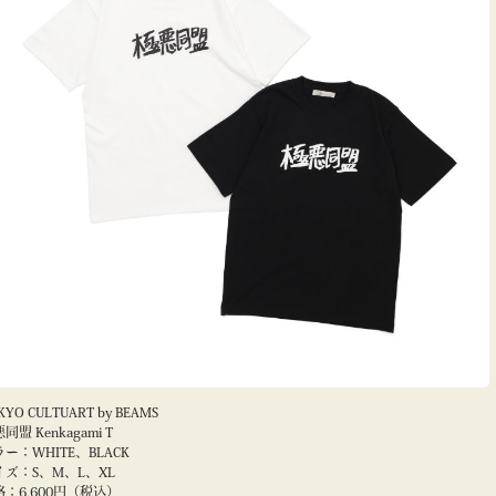
KYO CULTUART by BEAMS
同盟 Kenkagami T
ー：WHITE、BLACK
イズ：S、M、L、XL
格：6,600円（税込）