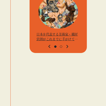
日本を代表する美術家・横尾
アーティス
忠則がこれまでに手がけてき
j.k.の
たポスターや版画作品を集め
t』「ビ
た展示を〈B GALLERY〉にて
高輪」
開催