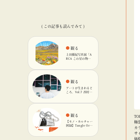
( この記事も読んでみて )
観る
上田優紀写真展「A
RCA この星の物
語」を「ビームス
カルチャート 高
輪」で開催
観る
アートが生まれると
ころ。Vol.7 西村友
輝
観る
TO
【モノ・カルチャー
極悪
図録】Tangle Orig
カラ
inalのキネティック
サ
オブジェ
価