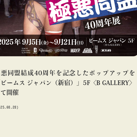
#アート
#アートが生まれるところ
#アートフェア
#アイドル
#アトリエ
#アニメ
#エンタメ
#ギャラリー
#グッズ
#デザイン
#ビームス カルチャー ト 高輪
#ビームス ジャパン
#ファッション
#フェニカ
#マンガ
#モノ・カルチャー図録
#ライブ
#レコード
#写真
about
#抽選販売
#漫画
#現代アート
#絵画
#美術館
極悪同盟結成40周年を記念したポップアップを
#言葉
#連載
#音楽
#TOKYO CULTUART by BEAMS
#Tシャツ
#エンタメ
ビームス ジャパン（新宿）」5F〈B GALLERY〉
にて開催
025.08.28)
blog
blog
b