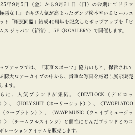
025年9月5日（金）から9月21 日（日）の会期にてドラマ
極悪女王』で再び人気が高まったダンプ松本率いるヒールユ
ット「極悪同盟」結成40周年を記念したポップアップを「ビ
ムス ジャパン（新宿）」5F〈B GALLERY〉で開催します。
ップアップでは、『東京スポーツ』協力のもと、保管されて
る膨大なアーカイブの中から、貴重な写真を厳選し展示販売
します。
らに、人気ブランドが集結。〈DEVILOCK（デビロッ
）〉、〈HOLY SHIT（ホーリーシット）〉、〈TWOPLATOO
S（ツープラトン）〉、〈WAYP MUSIC（ウェイプミュージッ
）〉〈チームフルスイング〉と個性にとんだブランドとのコ
ボレーションアイテムを販売します。