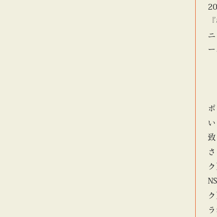
2
『
ニ
ー
ポ
い
致
さ
ク
N
ク
ラ