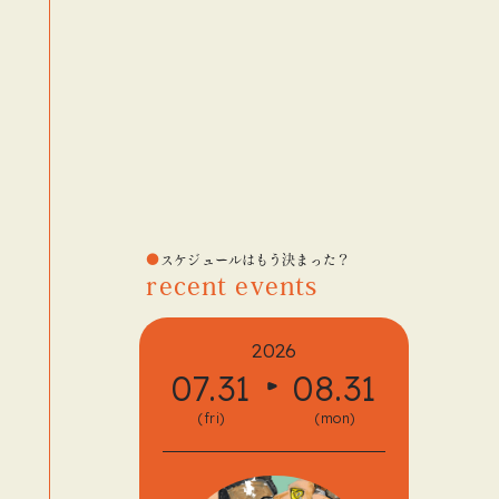
スケジュールはもう決まった？
recent events
2026
07.31
08.31
08.
(fri)
(mon)
(fri)