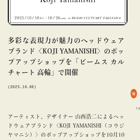
#アニメ
#エンタメ
#ギャラリー
#グッズ
#デザイン
#ビームス カルチャー ト 高輪
#ビームス ジャパン
#ファッション
#フェニカ
#マンガ
#モノ・カルチャー
#ライブ
#レコード
#写真
#抽選販売
#漫画
#現代
多彩な表現力が魅力のヘッドウェア
#絵画
#美術館
#言葉
#連載
#音楽
ブランド〈KOJI YAMANISHI〉のポッ
プアップショップを「ビームス カル
チャート 高輪」で開催
about
(2025.10.06)
着
#BEAMS CULTUART
#ファッション
#BEAMS CULTUART
#ファ
アーティスト、デザイナー 山西浩二によるヘッ
ドウェアブランド〈KOJI YAMANISHI（コウジ
ヤマニシ）〉のポップアップショップを10月10
blog
blog