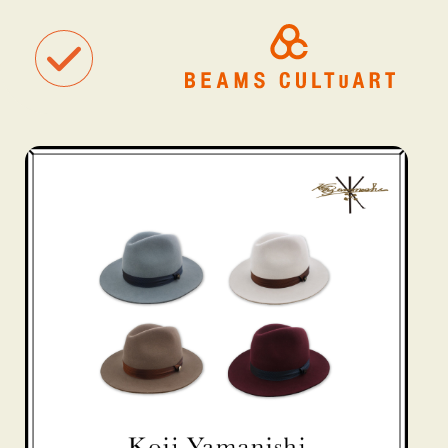
聴
観
タグ一覧
着
#ART
#BEAMS CULTUART
#BEAMS MANGART
#BEAMS RECOR
#BEAMS T
#bPrビームス
#Bギャラリー
#TOKYO CULTUART by BEAMS
#Tシャツ
#アート
#アートが生まれるところ
#アートフェア
#アイドル