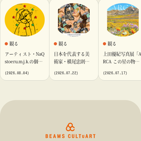
観る
観る
観る
アーティスト・NaQ
日本を代表する美
上田優紀写真展「
stoeru.m.j.k.の個展
術家・横尾忠則が
RCA この星の物
『Moment momen
これまでに手がけ
語」を「ビームス
(2026.08.04)
(2026.07.22)
(2026.07.17)
t』「ビームス カル
てきたポスターや
カルチャート 高
チャート 高輪」に
版画作品を集めた
輪」で開催
て開催！
展示を〈B GALLER
Y〉にて開催