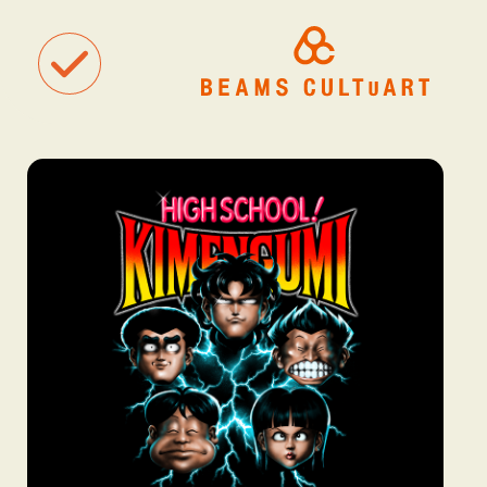
聴
観
タグ一覧
着
#ART
#BEAMS CULTUART
#BEAMS MANGART
#BEAMS RECOR
#BEAMS T
#bPrビームス
#Bギャラリー
#TOKYO CULTUART by BEAMS
#Tシャツ
#アート
#アートが生まれるところ
#アートフェア
#アイドル