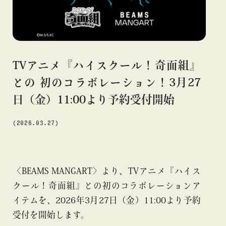
#アニメ
#エンタメ
#ギャラリー
#グッズ
#デザイン
#ビームス カルチャー ト 高輪
#ビームス ジャパン
#ファッション
#フェニカ
#マンガ
#モノ・カルチャー
#ライブ
#レコード
#写真
#抽選販売
#漫画
#現代
TVアニメ『ハイスクール！奇面組』
#絵画
#美術館
#言葉
#連載
#音楽
との 初のコラボレーション！3月27
日（金）11:00より予約受付開始
(2026.03.27)
about
〈BEAMS MANGART〉より、TVアニメ『ハイス
クール！奇面組』との初のコラボレーションア
イテムを、2026年3月27日（金）11:00より予約
受付を開始します。
blog
blog