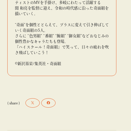
ティストのMVを手掛け、多岐にわたって活躍する
関 和亮を監督に迎え、令和の時代感に沿った奇面組を
描いていく。
“奇面”を個性ととらえて、プラスに変えて引き伸ばして
いく奇面組の5人。
さらに “色男組” “番組” “腕組” “御女組”などおなじみの
個性豊かなキャラたちも登場。
『ハイスクール！奇面組』で笑って、日々の疲れを吹
き飛ばしていこう！
©新沢基栄/集英社・奇面組
( share )