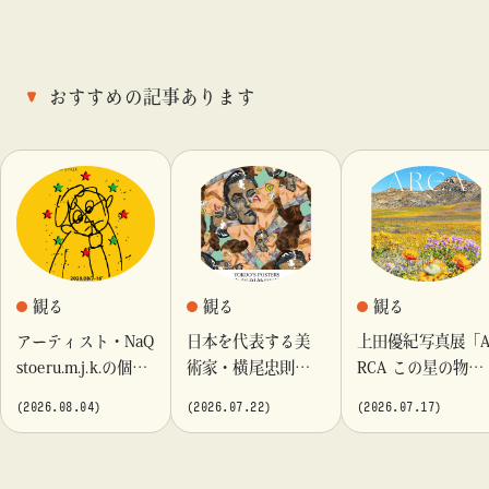
おすすめの記事あります
観る
観る
観る
アーティスト・NaQ
日本を代表する美
上田優紀写真展「
stoeru.m.j.k.の個展
術家・横尾忠則が
RCA この星の物
『Moment momen
これまでに手がけ
語」を「ビームス
(2026.08.04)
(2026.07.22)
(2026.07.17)
t』「ビームス カル
てきたポスターや
カルチャート 高
チャート 高輪」に
版画作品を集めた
輪」で開催
て開催！
展示を〈B GALLER