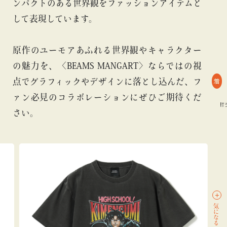
ンパクトのある世界観をファッションアイテムと
して表現しています。
原作のユーモアあふれる世界観やキャラクター
の魅力を、〈BEAMS MANGART〉ならではの視
着
点でグラフィックやデザインに落とし込んだ、フ
ァン必見のコラボレーションにぜひご期待くだ
#BEAMS MANGART
#Tシャツ
#アニメ
#BEAMS MANGART
#Tシ
さい。
気になる