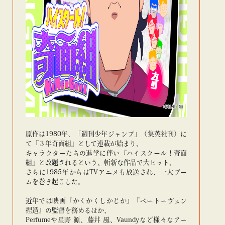
原作は1980年、「週刊少年ジャンプ」（集英社刊）に
て『３年奇面組』として連載が始まり、
キャラクターたちの進学に伴い『ハイスクール！奇面
組』と改題されるという、斬新な作品で大ヒット、
さらに1985年からはTVアニメも放送され、一大ブー
ムを巻き起こした。
近年では映画『かくかくしかじか』『ベートーヴェン
捏造』の監督を務めるほか、
Perfumeや星野 源、藤井 風、Vaundyなど様々なアー