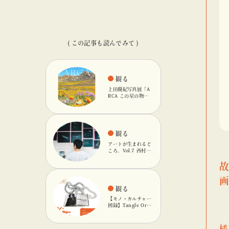
( この記事も読んでみて )
観る
上田優紀写真展「A
RCA この星の物
語」を「ビームス
カルチャート 高
輪」で開催
観る
アートが生まれると
ころ。Vol.7 西村友
輝
観る
【モノ・カルチャー
図録】Tangle Orig
inalのキネティック
オブジェ
橘