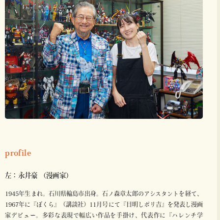
profile
左：永井豪 （漫画家）
1945年生まれ。石川県輪島市出身。石ノ森章太郎のアシスタントを経て、
1967年に『ぼくら』（講談社）11月号にて『目明しポリ吉』を発表し漫画
家デビュー。多彩な表現で幅広い作品を手掛け、代表作に『ハレンチ学