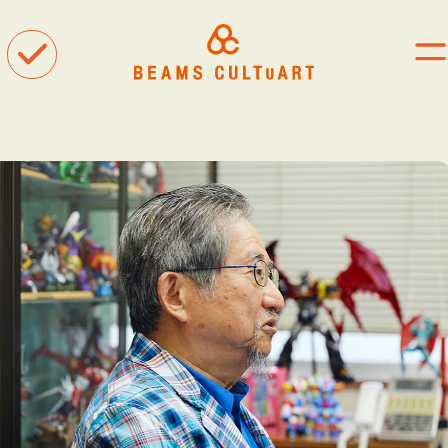
聴
観
着
タグ一覧
#ART
#BEAMS CULTUART
#BEAMS MANGART
#BEAMS RECORDS
#BEAMS T
#bPrビームス
#Bギャラリー
#TOKYO CULTUART by BEAMS
#Tシャツ