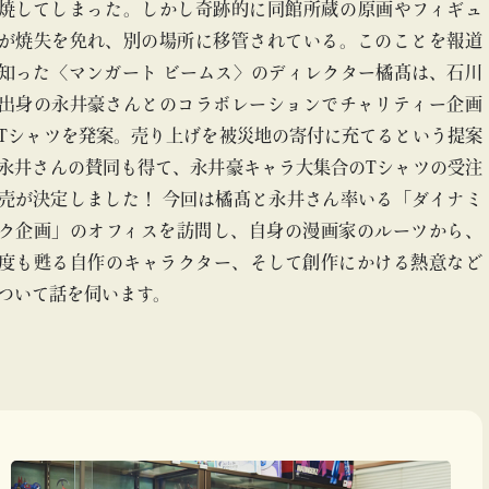
焼してしまった。しかし奇跡的に同館所蔵の原画やフィギュ
が焼失を免れ、別の場所に移管されている。このことを報道
知った〈マンガート ビームス〉のディレクター橘髙は、石川
出身の永井豪さんとのコラボレーションでチャリティー企画
Tシャツを発案。売り上げを被災地の寄付に充てるという提案
永井さんの賛同も得て、永井豪キャラ大集合のTシャツの受注
売が決定しました！ 今回は橘髙と永井さん率いる「ダイナミ
ク企画」のオフィスを訪問し、自身の漫画家のルーツから、
度も甦る自作のキャラクター、そして創作にかける熱意など
ついて話を伺います。