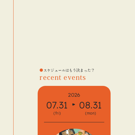
スケジュールはもう決まった？
recent events
2026
07.31
08.31
08.
(fri)
(mon)
(fri)