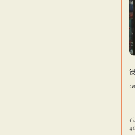
(2
石
4