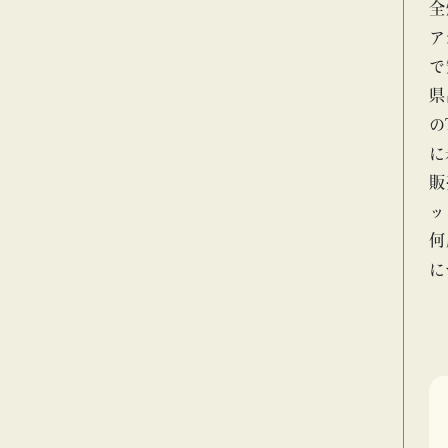
全
ア
で
県
の
に
販
ッ
何
に