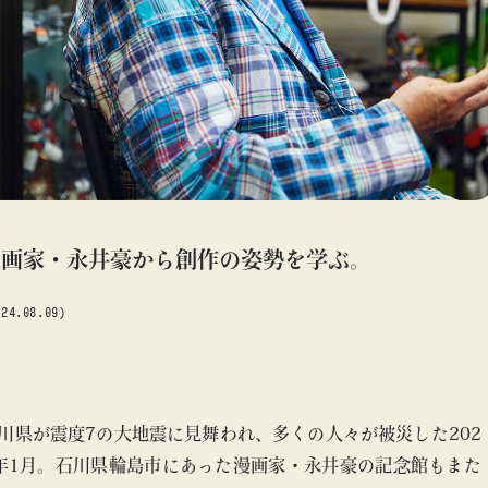
#アート
#アートが生まれるところ
#アートフェア
#アイドル
#アトリエ
#アニメ
#エンタメ
#ギャラリー
#グッズ
#デザイン
#ビームス カルチャー ト 高輪
#ビームス ジャパン
#ファッション
#フェニカ
#マンガ
#モノ・カルチャー図録
#ライブ
#レコード
#写真
about
#抽選販売
#漫画
#現代アート
#絵画
#美術館
漫画家・永井豪から創作の姿勢を学ぶ。
#言葉
#連載
#音楽
#BEAMS MANGART
#Tシャツ
#漫画
#BEAMS MANGART
024.08.09)
blog
blog
b
川県が震度7の大地震に見舞われ、多くの人々が被災した202
年1月。石川県輪島市にあった漫画家・永井豪の記念館もまた