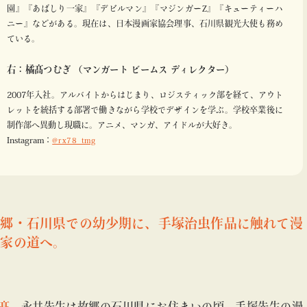
園』『あばしり一家』『デビルマン』『マジンガーZ』『キューティーハ
ニー』などがある。現在は、日本漫画家協会理事、石川県観光大使も務め
ている。
右：橘髙つむぎ （マンガート ビームス ディレクター）
2007年入社。アルバイトからはじまり、ロジスティック部を経て、アウト
レットを統括する部署で働きながら学校でデザインを学ぶ。学校卒業後に
制作部へ異動し現職に。アニメ、マンガ、アイドルが大好き。
Instagram：
@rx78_tmg
故郷・石川県での幼少期に、手塚治虫作品に触れて漫
画家の道へ。
髙
永井先生は故郷の石川県にお住まいの頃、手塚先生の漫