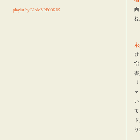
画
playlist by BEAMS RECORDS
ね
永
け
宿
書
『
ァ
い
て
ド
り