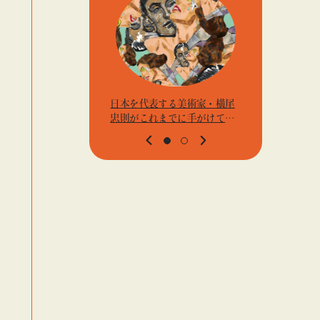
日本を代表する美術家・横尾
アーティス
忠則がこれまでに手がけてき
j.k.の
たポスターや版画作品を集め
t』「ビ
た展示を〈B GALLERY〉にて
高輪」
開催