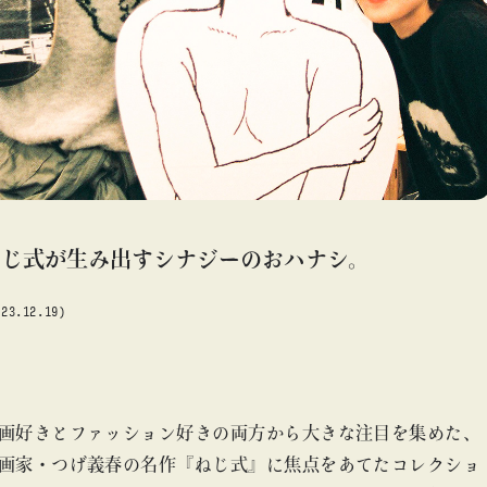
#アート
#アートが生まれるところ
#アートフェア
#アイドル
#アトリエ
#アニメ
#エンタメ
#ギャラリー
#グッズ
#デザイン
#ビームス カルチャー ト 高輪
#ビームス ジャパン
#ファッション
#フェニカ
#マンガ
#モノ・カルチャー図録
#ライブ
#レコード
#写真
about
#抽選販売
#漫画
#現代アート
#絵画
#美術館
ねじ式が生み出すシナジーのおハナシ。
#言葉
#連載
#音楽
#TOKYO CULTUART by BEAMS
#ファッション
#漫画
023.12.19)
blog
blog
b
画好きとファッション好きの両方から大きな注目を集めた、
画家・つげ義春の名作『ねじ式』に焦点をあてたコレクショ