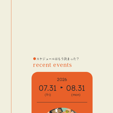
スケジュールはもう決まった？
recent events
2026
07.31
08.31
08.
(fri)
(mon)
(fri)