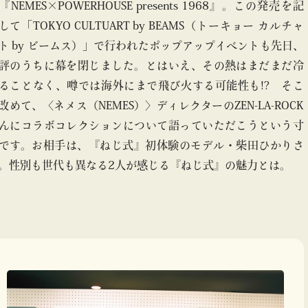
『NEMES×POWERHOUSE presents 1968』。この発売を記
して「TOKYO CULTUART by BEAMS（トーキョー カルチャ
ト by ビームス）」で行われたポップアップイベントも先日、
評のうちに幕を閉じました。とはいえ、その熱はまだまだ冷
ることなく、噂では海外にまで飛び火する可能性も!? そこ
改めて、〈ネメス（NEMES）〉ディレクターのZEN-LA-ROCK
んにコラボコレクションについて語っていただこうという寸
です。お相手は、『ねじ式』初体験のモデル・柴田ひかりさ
。性別も世代も異なる2人が感じる『ねじ式』の魅力とは。