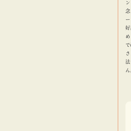
ン
念
ー
好
め
で
さ
法
ん