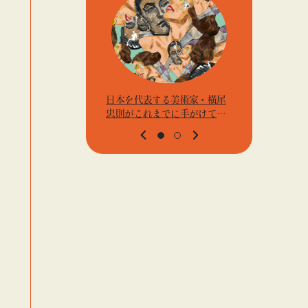
日本を代表する美術家・横尾
アーティス
忠則がこれまでに手がけてき
j.k.の
たポスターや版画作品を集め
t』「ビ
た展示を〈B GALLERY〉にて
高輪」
開催