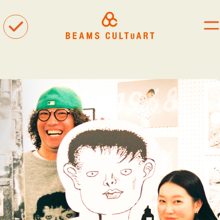
聴
観
着
タグ一覧
#ART
#BEAMS CULTUART
#BEAMS MANGART
#BEAMS RECORDS
#BEAMS T
#bPrビームス
#Bギャラリー
#TOKYO CULTUART by BEAMS
#Tシャツ