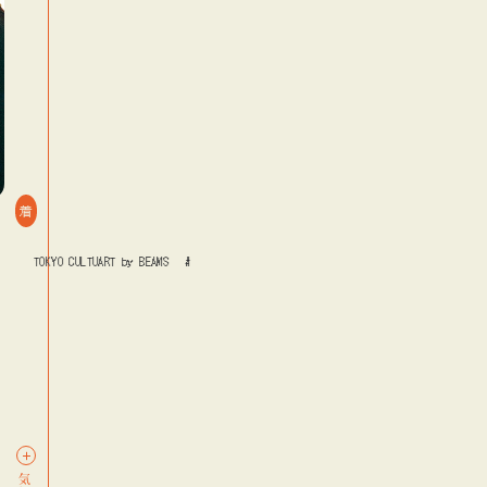
着
#TOKYO CULTUART by BEAMS
#ファッション
#漫画
#TOKYO CULTUART by BEAMS
#フ
log
blog
blog