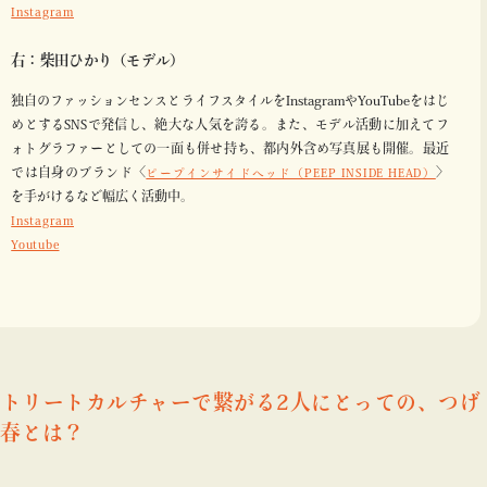
Instagram
右：柴田ひかり（モデル）
独自のファッションセンスとライフスタイルをInstagramやYouTubeをはじ
めとするSNSで発信し、絶大な人気を誇る。また、モデル活動に加えてフ
ォトグラファーとしての一面も併せ持ち、都内外含め写真展も開催。最近
では自身のブランド〈
〉
ピープインサイドヘッド（PEEP INSIDE HEAD）
を手がけるなど幅広く活動中。
Instagram
Youtube
ストリートカルチャーで繋がる2人にとっての、つげ
義春とは？