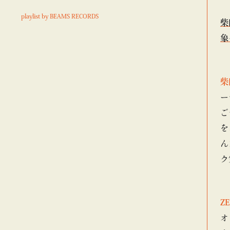
playlist by BEAMS RECORDS
柴
象
柴
ー
ご
を
ん
ク
Z
オ