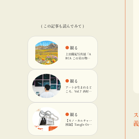
( この記事も読んでみて )
観る
上田優紀写真展「A
RCA この星の物
語」を「ビームス
カルチャート 高
輪」で開催
観る
アートが生まれると
ころ。Vol.7 西村友
輝
観る
【モノ・カルチャー
図録】Tangle Orig
inalのキネティック
オブジェ