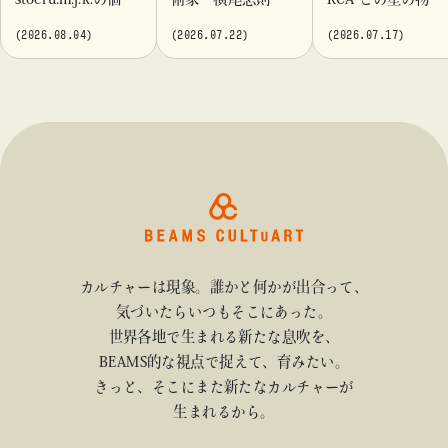
『Moment momen
これまでに手がけ
語」を「ビームス
(2026.08.04)
(2026.07.22)
(2026.07.17)
t』「ビームス カル
てきたポスターや
カルチャート 高
チャート 高輪」に
版画作品を集めた
輪」で開催
て開催！
展示を〈B GALLER
Y〉にて開催
カルチャーは現象。誰かと何かが出合って、
気づいたらいつもそこにあった。
世界各地で生まれる新たな息吹を、
BEAMS的な視点で捉えて、育みたい。
きっと、そこにまた新たなカルチャーが
生まれるから。