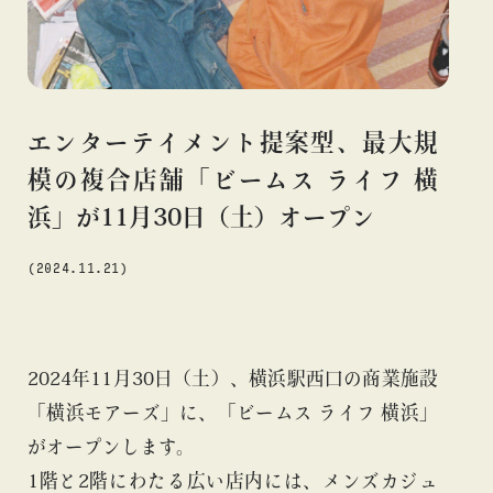
#アニメ
#エンタメ
#ギャラリー
#グッズ
#デザイン
#ビームス カルチャー ト 高輪
#ビームス ジャパン
#ファッション
#フェニカ
#マンガ
#モノ・カルチャー
#ライブ
#レコード
#写真
#抽選販売
#漫画
#現代
エンターテイメント提案型、最大規
#絵画
#美術館
#言葉
#連載
#音楽
模の複合店舗「ビームス ライフ 横
浜」が11月30日（土）オープン
(2024.11.21)
about
2024年11月30日（土）、横浜駅西口の商業施設
「横浜モアーズ」に、「ビームス ライフ 横浜」
がオープンします。
1階と2階にわたる広い店内には、メンズカジュ
blog
blog