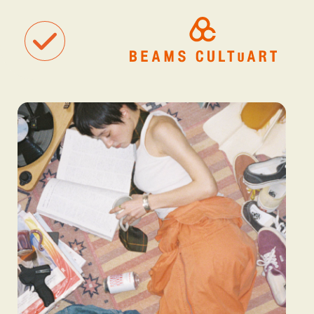
聴
観
タグ一覧
着
#ART
#BEAMS CULTUART
#BEAMS MANGART
#BEAMS RECOR
#BEAMS T
#bPrビームス
#Bギャラリー
#TOKYO CULTUART by BEAMS
#Tシャツ
#アート
#アートが生まれるところ
#アートフェア
#アイドル