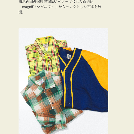
東京神田神保町の“雑誌” をテーマにした古書店
「magnif（マグニフ）」からセレクトした古本を展
開。