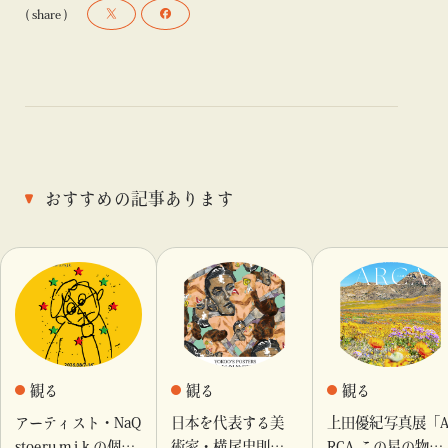
( share )
おすすめの記事あります
観る
観る
観る
アーティスト・NaQ
日本を代表する美
上田優紀写真展「
stoeru.m.j.k.の個展
術家・横尾忠則が
RCA この星の物