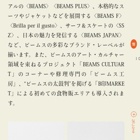
アルの〈BEAMS〉〈BEAMS PLUS〉、本格的なス
ーツやジャケットなどを展開する〈BEAMS F〉
〈Brilla per il gusto〉、サーフ＆スケートの〈SS
Z〉、日本の魅力を発信する〈BEAMS JAPAN〉
着
など、ビームスの多彩なブランド・レーベルが
揃います。また、ビームスのアート・カルチャー
#BEAMS CULTUART
#アート
#ビームス ジャパン
#BEAMS CU
領域を束ねるプロジェクト「BEAMS CULTUAR
T」のコーナーや修理専門の「ビームス工
房」、“ビームスの太鼓判”を掲げる「B印MARKE
T」による初めての食物販エリアも導入されま
す。
気になる