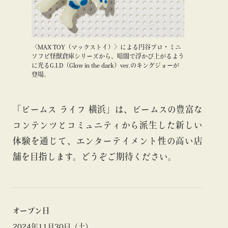
〈MAX TOY（マックストイ）〉による円谷プロ・ミニ
ソフビ怪獣倉庫シリーズから、暗闇で浮かび上がるよう
に光るG.I.D（Glow in the dark）ver.のキングジョーが
登場。
「ビームス ライフ 横浜」は、ビームスの豊富な
コンテンツとコミュニティから派生した新しい
体験を通じて、エンターテイメント性の高い店
舗を目指します。どうぞご期待ください。
オープン日
2024年11月30日（土）