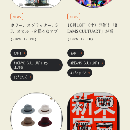
NEWS
NEWS
ホラー、スプラッター、S
10月18日（土）開催！「B
F、オカルトを様々なアプロ
EAMS CULTUART」が音楽
ーチで表現するPOP UP「H
×映像の祭典『MARGT ISL
(2025.10.20)
(2025.10.10)
OUSE OF HORRORS」を2年
AND 2025』をサポー
ぶりに「ビームス ジャパ
ト。“架空の企業”をテーマに
#ART
#ART
ン」（新宿） 4階で開催
した限定販売のオフィシャ
ルコラボTシャツも登場
#TOKYO CULTUART by
#BEAMS CULTUART
BEAMS
#Tシャツ
#グッズ