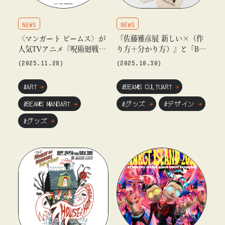
NEWS
NEWS
〈マンガート ビームス〉が
『佐藤雅彦展 新しい×（作
人気TVアニメ『呪術廻戦』
り方＋分かり方）』と「BE
との コラボレーション第4
AMS CULTUART」のコラボ
(2025.11.28)
(2025.10.30)
弾を12月1日（月）より発
レーショングッズの販売が
売
決定
#ART
#BEAMS CULTUART
#BEAMS MANGART
#グッズ
#デザイン
#グッズ