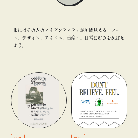
#ギャラリー
#グッズ
#デザイン
#ビームス カルチャー ト 高輪
#ビームス ジャパン
#ファッション
#フェニカ
#マンガ
服にはその人のアイデンティティが垣間見える。アー
#モノ・カルチャー図録
#ライブ
#レコード
#写真
ト、デザイン、アイドル、音楽…。日常に好きを忍ばせ
#抽選販売
#漫画
#現代アート
#絵画
#美術館
よう。
about
#言葉
#連載
#音楽
blog
blog
NEWS
NEWS