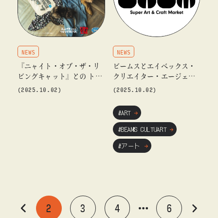
NEWS
NEWS
『ニャイト・オブ・ザ・リ
ビームスとエイベックス・
ビングキャット』との トリ
クリエイター・エージェン
プルコラボレーションを10
シーが共同で新マーケット
(2025.10.02)
(2025.10.02)
月10日（金）に発売
『SUPER ART & CRAFT MA
RKET』を立ち上げ
#ART
#BEAMS CULTUART
#アート
2
3
4
6