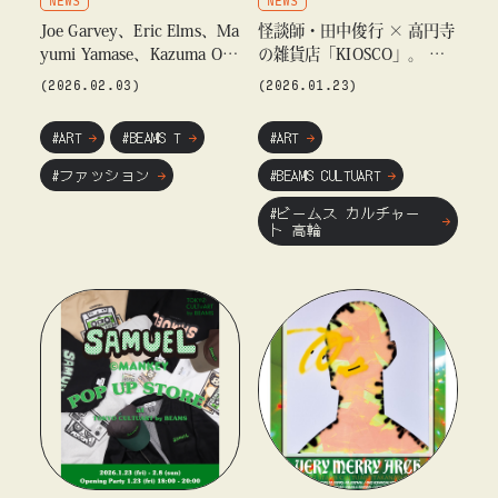
Joe Garvey、Eric Elms、Ma
怪談師・田中俊行 × 高円寺
yumi Yamase、Kazuma Oga
の雑貨店「KIOSCO」。 呪
ta の4名による合同アート
物と妖怪が交差する特別展
(2026.02.03)
(2026.01.23)
ショー 『Objects By Artist
を「ビームス カルチャート
s』 を「ビームスT 原宿」に
高輪」で開催
#ART
#BEAMS T
#ART
て開催
#ファッション
#BEAMS CULTUART
#ビームス カルチャー
ト 高輪