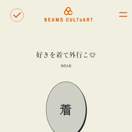
好きを着て外行こ👕
聴
観
WEAR
タグ一覧
着
#ART
#BEAMS CULTUART
#BEAMS MANGART
#BEAMS RECORDS
#BEAMS T
#bPrビームス
#Bギャラリー
#TOKYO CULTUART by BEAMS
#Tシャツ
着
#アート
#アートが生まれるところ
#アートフェア
#アイドル
#アトリエ
#アニメ
#エンタメ