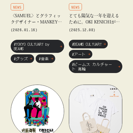
NEWS
NEWS
〈SAMUEL〉とグラフィッ
とても陽気な一年を迎える
クデザイナー・MANKEYの
ために。OKI KENICHIが贈
コラボレーションアイテム
る個展『VERY MERRY ARC
(2026.01.16)
(2025.12.08)
の発売を記念したPOP UP S
H』を「ビームス カルチャ
TOREを「ビームス ジャパ
ート 高輪」にて開催
#TOKYO CULTUART by
#BEAMS CULTUART
ン（新宿）」にて開催
BEAMS
#アート
#グッズ
#音楽
#ビームス カルチャー
ト 高輪