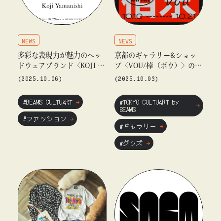
NEWS
NEWS
多彩な表現力が魅力のヘッ
京都のギャラリー&ショッ
ドウェアブランド〈KOJI YA
プ〈VOU/棒（ボウ）〉のP
MANISHI〉のポップアップ
OP UP SHOPを「ビームス
(2025.10.06)
(2025.10.03)
ショップを「ビームス カル
ジャパン（新宿）」4Fで開
チャート 高輪」で開催
催
#BEAMS CULTUART
#TOKYO CULTUART by
BEAMS
#ファッション
#ギャラリー
#グッズ