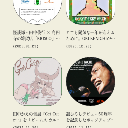
#ギャラリー
#グッズ
#デザイン
#ビームス カルチャー ト 高輪
#ビームス ジャパン
#ファッション
#フェニカ
#マンガ
#モノ・カルチャー図録
#ライブ
#レコード
#写真
怪談師・田中俊行 × 高円
とても陽気な一年を迎える
寺の雑貨店「KIOSCO」。
ために。OKI KENICHIが贈
#抽選販売
#漫画
#現代アート
#絵画
#美術館
about
呪物と妖怪が交差する特別
る個展『VERY MERRY AR
(2026.01.23)
(2025.12.08)
#言葉
#連載
#音楽
展を「ビームス カルチャ
CH』を「ビームス カルチ
ート 高輪」で開催
ャート 高輪」にて開催
blog
blog
blog
田中かえの個展『Get Cut
舘ひろしデビュー50周年
e…』を「ビームス カルチ
を記念したポップアップシ
ャート 高輪」にて開催
ョップを「ビームス カル
(2025.11.20)
(2025.11.06)