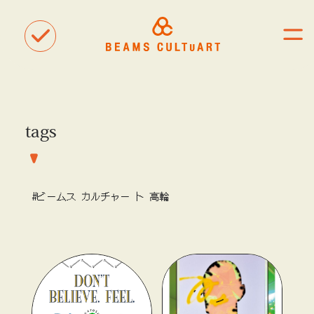
tags
聴
観
タグ一覧
着
#ART
#BEAMS CULTUART
#BEAMS MANGART
#ビームス カルチャー ト 高輪
#BEAMS RECORDS
#BEAMS T
#bPrビームス
#Bギャラリー
#TOKYO CULTUART by BEAMS
#Tシャツ
#アート
#アートが生まれるところ
#アートフェア
#アイドル
#アトリエ
#アニメ
#エンタメ