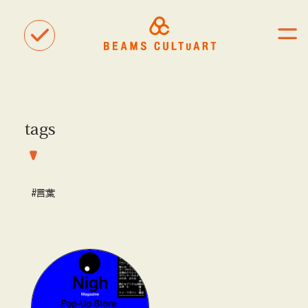
tags
聴
観
タグ一覧
着
#ART
#BEAMS CULTUART
#BEAMS MANGART
#言葉
#BEAMS RECORDS
#BEAMS T
#bPrビームス
#Bギャラリー
#TOKYO CULTUART by BEAMS
#Tシャツ
#アート
#アートが生まれるところ
#アートフェア
#アイドル
#アトリエ
#アニメ
#エンタメ