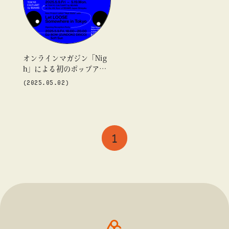
#ギャラリー
#グッズ
#デザイン
#ビームス カルチャー ト 高輪
#ビームス ジャパン
#ファッション
#フェニカ
#マンガ
#モノ・カルチャー図録
#ライブ
#レコード
#写真
オンラインマガジン「Nig
h」による初のポップアッ
#抽選販売
#漫画
#現代アート
#絵画
#美術館
about
プが「ビームス ジャパン
(2025.05.02)
#言葉
#連載
#音楽
（新宿）」にて開催
1
blog
blog
blog