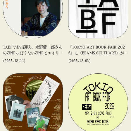
#アート
#アートが生まれるところ
#アートフェア
#アイドル
#アトリエ
#アニメ
#エンタメ
#ギャラリー
#グッズ
#デザイン
#ビームス カルチャー ト 高輪
#ビームス ジャパン
#ファッション
#フェニカ
#マンガ
TABFでお出迎え。水野健一郎さん
『TOKYO ART BOOK FAIR 202
#モノ・カルチャー図録
#ライブ
#レコード
#写真
のZINEっぽくないZINEとエイリア
5』に〈BEAMS CULTUART〉が参
about
ンの以顔絵。
加
#抽選販売
#漫画
#現代アート
#絵画
#美術館
(2025.12.11)
(2025.12.03)
#言葉
#連載
#音楽
log
blog
blog