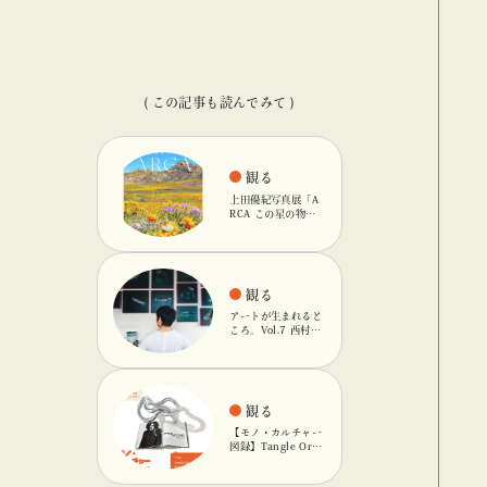
( この記事も読んでみて )
観る
上田優紀写真展「A
RCA この星の物
語」を「ビームス
カルチャート 高
輪」で開催
観る
アートが生まれると
ころ。Vol.7 西村友
輝
観る
【モノ・カルチャー
図録】Tangle Orig
inalのキネティック
オブジェ