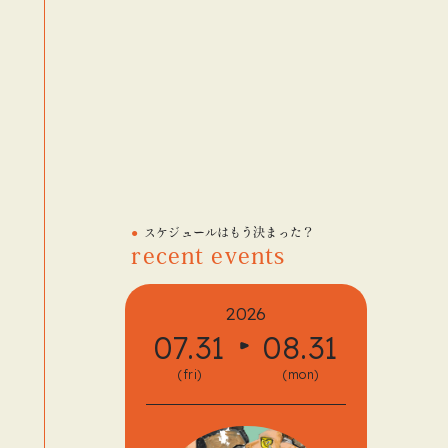
スケジュールはもう決まった？
recent events
2026
07.31
08.31
08.
(fri)
(mon)
(fri)