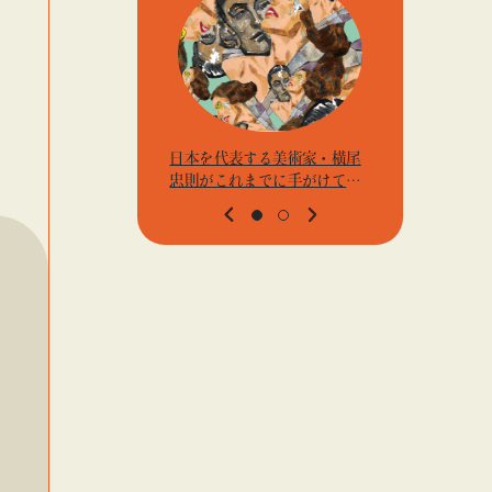
日本を代表する美術家・横尾
アーティス
忠則がこれまでに手がけてき
j.k.の
たポスターや版画作品を集め
t』「ビ
た展示を〈B GALLERY〉にて
高輪」
開催