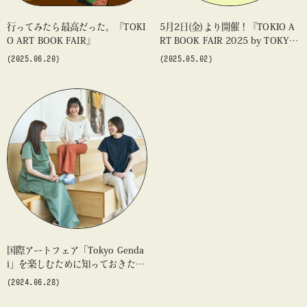
行ってみたら最高だった。『TOKI
5月2日(金)より開催！『TOKIO A
O ART BOOK FAIR』
RT BOOK FAIR 2025 by TOKYO
ART BOOK FAIR』を〈BEAMS C
(2025.06.20)
(2025.05.02)
ULTUART〉がサポート
国際アートフェア「Tokyo Genda
i」を楽しむために知っておきたい
こと。
(2024.06.28)