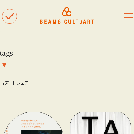
tags
聴
観
着
#アートフェア
タグ一覧
#ART
#BEAMS CULTUART
#BEAMS MANGART
#BEAMS RECORDS
#BEAMS T
#bPrビームス
#Bギャラリー
#TOKYO CULTUART by BEAMS
#Tシャツ