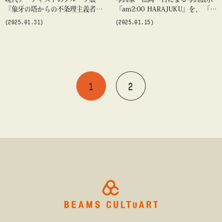
『象牙の塔からの不条理主義者』
『am2:00 HARAJUKU』を、 「ビ
開催
ームス ジャパン（新宿）」5F〈B
(2025.01.31)
(2025.01.15)
GALLERY〉にて開催
1
2