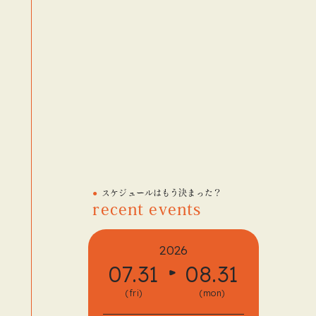
スケジュールはもう決まった？
recent events
2026
07.31
08.31
08.
(fri)
(mon)
(fri)