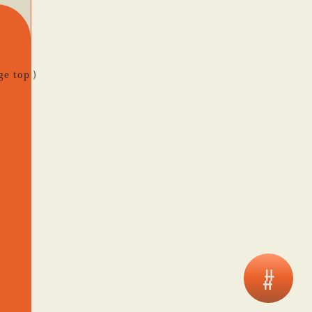
ge top )
#