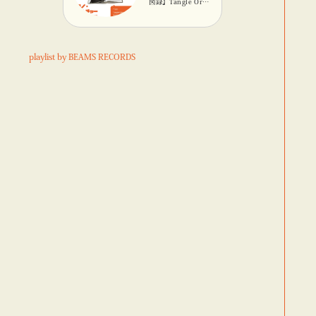
図録】Tangle Orig
inalのキネティック
オブジェ
playlist by BEAMS RECORDS