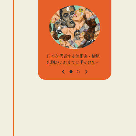
日本を代表する美術家・横尾
アーティス
忠則がこれまでに手がけてき
j.k.の
たポスターや版画作品を集め
t』「ビ
た展示を〈B GALLERY〉にて
高輪」
開催