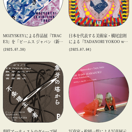
MOZYSKEYによる作品展『TRAC
日本を代表する美術家・横尾忠則
E3』を「ビームス ジャパン（新
による『TADANORI YOKOO wit
宿）」5F〈B GALLERY〉にて開
h MUSIC』を「B GALLERY」にて
(2025.07.30)
(2025.07.04)
催
開催
現代アーティストのグループ展
写真家・松岡一哲による写真展示