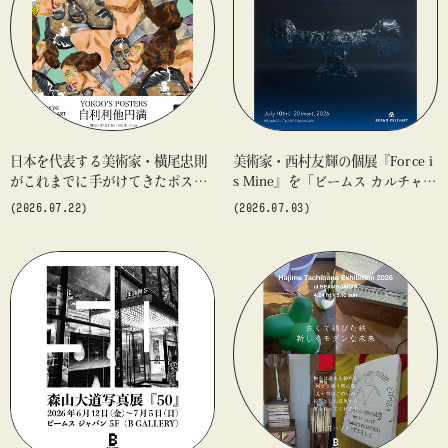
#アート
#アートが生まれるところ
#アートフェア
#アイドル
#アトリエ
#アニメ
#エンタメ
#ギャラリー
#グッズ
#デザイン
#ビームス カルチャー ト 高輪
#ビームス ジャパン
#ファッション
#フェニカ
#マンガ
日本を代表する美術家・横尾忠則
美術家・西村友輝の個展『Force i
#モノ・カルチャー図録
#ライブ
#レコード
#写真
がこれまでに手がけてきたポスタ
s Mine』を「ビームス カルチャー
about
ーや版画作品を集めた展示を〈B G
ト 高輪」にて開催。本展のための
#抽選販売
#漫画
#現代アート
#絵画
#美術館
(2026.07.22)
(2026.07.03)
ALLERY〉にて開催
描き下ろし新作を一堂に展示
#言葉
#連載
#音楽
blog
blog
bl