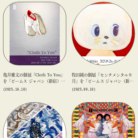
亀井雅文の個展『Cloth To You』
牧田純の個展『センチメンタル９
を「ビームス ジャパン（新宿）」
月』を「ビームス ジャパン（新
5F〈B GALLERY（Bギャラリ
宿）」5F〈B GALLERY〉で開催
(2025.10.10)
(2025.09.19)
ー）〉で開催