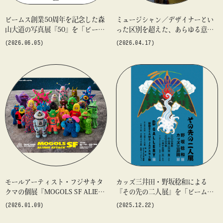
ビームス創業50周年を記念した森
ミュージシャン／デザイナーとい
山大道の写真展『50』を「ビーム
った区別を超えた、あらゆる意味
ス ジャパン（新宿）」5F〈B GAL
でボーダーレスな活動を展開する
(2026.06.05)
(2026.04.17)
LERY〉にて開催
立花ハジメによる展示を〈B GALL
ERY〉で開催
モールアーティスト・フジサキタ
カッズ三井田・野坂稔和による
クマの個展『MOGOLS SF ALIENS
『その先の二人展』を「ビームス
ATTACK』を開催
ジャパン（新宿）」5F〈B GALLE
(2026.01.09)
(2025.12.22)
RY（Bギャラリー）〉で開催