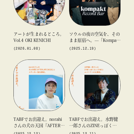
#ギャラリー
#グッズ
#デザイン
#ビームス カルチャー ト 高輪
#ビームス ジャパン
#ファッション
#フェニカ
#マンガ
#モノ・カルチャー図録
#ライブ
#レコード
#写真
アートが生まれるところ。
ソウルの夜の空気を、その
Vol.4 OKI KENICHI
まま原宿へ。—「Kompakt
#抽選販売
#漫画
#現代アート
#絵画
#美術館
about
Record Bar®」1日限りのP
(2026.01.08)
(2025.12.19)
#言葉
#連載
#音楽
OP-UP
blog
blog
blog
TABFでお出迎え。norahi
TABFでお出迎え。水野健
さんの犬の天国『AFTERLI
一郎さんのZINEっぽくな
FE DOGS』とステッカー型
いZINEとエイリアンの以
(2025.12.12)
(2025.12.11)