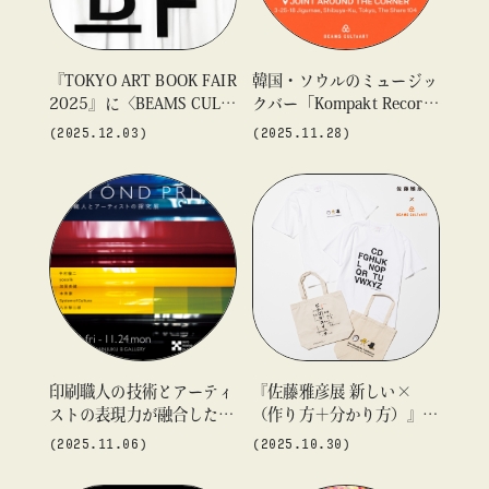
『TOKYO ART BOOK FAIR
韓国・ソウルのミュージッ
2025』に〈BEAMS CULT
クバー「Kompakt Record
UART〉が参加
Bar®」 1日限りのポップ
(2025.12.03)
(2025.11.28)
アップショップを東京・原
宿で開催
印刷職人の技術とアーティ
『佐藤雅彦展 新しい×
ストの表現力が融合したグ
（作り方＋分かり方）』と
ループ展「BEYOND PRIN
「BEAMS CULTUART」の
(2025.11.06)
(2025.10.30)
T-職人とアーティストの探
コラボレーショングッズの
究展-」を「ビームス ジャ
販売が決定