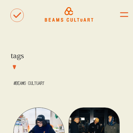
tags
聴
観
タグ一覧
着
#ART
#BEAMS CULTUART
#BEAMS MANGART
#BEAMS CULTUART
#BEAMS RECORDS
#BEAMS T
#bPrビームス
#Bギャラリー
#TOKYO CULTUART by BEAMS
#Tシャツ
#アート
#アートが生まれるところ
#アートフェア
#アイドル
#アトリエ
#アニメ
#エンタメ