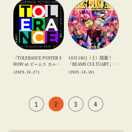
パン（新宿）」5F〈B GAL
LERY〉にて開催
『TOLERANCE POSTER S
10月18日（土）開催！
HOW at ビームス カルチ
「BEAMS CULTUART」が
ャート 高輪』開催のお知
音楽×映像の祭典『MARG
(2025.10.27)
(2025.10.10)
らせ
T ISLAND 2025』をサポ
ート。“架空の企業”をテー
マにした限定販売のオフィ
シャルコラボTシャツも登
1
2
3
4
場