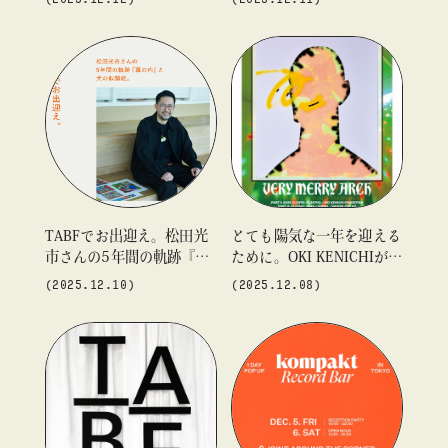
似顔絵。
顔絵。
TABFでお出迎え。松田光
とても陽気な一年を迎える
市さんの5年間の軌跡『幕
ために。OKI KENICHIが贈
の内』と犬の似顔絵。
る個展『VERY MERRY AR
(2025.12.10)
(2025.12.08)
CH』を「ビームス カルチ
ャート 高輪」にて開催