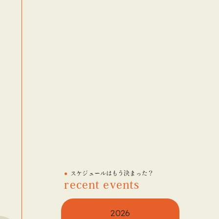
スケジュールはもう決まった？
recent events
blog
blog
blog
2026