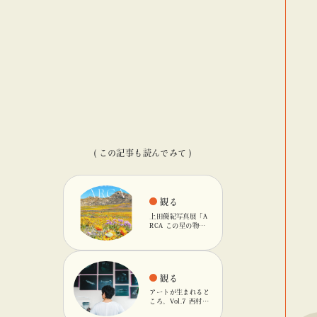
( この記事も読んでみて )
観る
上田優紀写真展「A
RCA この星の物
語」を「ビームス
カルチャート 高
輪」で開催
blog
blog
blog
観る
アートが生まれると
ころ。Vol.7 西村友
輝