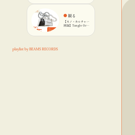
観る
【モノ・カルチャー
図録】Tangle Orig
inalのキネティック
オブジェ
playlist by BEAMS RECORDS