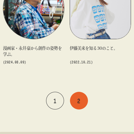
#アート
#アートが生まれるところ
#アートフェア
#アイドル
#アトリエ
#アニメ
#エンタメ
#ギャラリー
#グッズ
#デザイン
#ビームス カルチャー ト 高輪
#ビームス ジャパン
#ファッション
#フェニカ
#マンガ
漫画家・永井豪から創作の姿勢を
伊藤美来を知る30のこと。
#モノ・カルチャー図録
#ライブ
#レコード
#写真
学ぶ。
about
#抽選販売
#漫画
#現代アート
#絵画
#美術館
(2024.08.09)
(2022.10.21)
#言葉
#連載
#音楽
1
2
blog
blog
blog