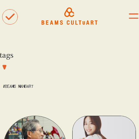
tags
聴
観
着
#BEAMS MANGART
タグ一覧
#ART
#BEAMS CULTUART
#BEAMS MANGART
#BEAMS RECORDS
#BEAMS T
#bPrビームス
#Bギャラリー
#TOKYO CULTUART by BEAMS
#Tシャツ