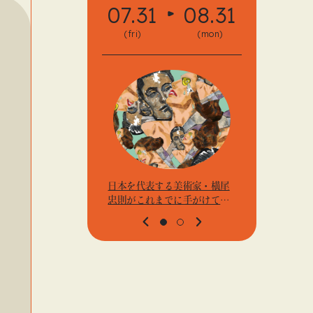
07.31
08.31
08.
(fri)
(mon)
(fri)
日本を代表する美術家・横尾
アーティス
忠則がこれまでに手がけてき
j.k.の
たポスターや版画作品を集め
t』「ビ
た展示を〈B GALLERY〉にて
高輪」
開催