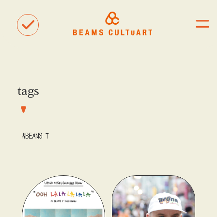
tags
聴
観
タグ一覧
着
#ART
#BEAMS CULTUART
#BEAMS MANGART
#BEAMS T
#BEAMS RECORDS
#BEAMS T
#bPrビームス
#Bギャラリー
#TOKYO CULTUART by BEAMS
#Tシャツ
#アート
#アートが生まれるところ
#アートフェア
#アイドル
#アトリエ
#アニメ
#エンタメ