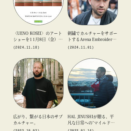
#ギャラリー
#グッズ
#デザイン
#ビームス カルチャー ト 高輪
#ビームス ジャパン
#ファッション
#フェニカ
#マンガ
#モノ・カルチャー図録
#ライブ
#レコード
#写真
〈UENO KOSEI〉のアート
刺繍でカルチャーをサポー
ショーを11月8日（金）か
トするArena Embroidery
#抽選販売
#漫画
#現代アート
#絵画
#美術館
about
ら「ビームスT 原宿」にて
の軌跡。
(2024.11.18)
(2024.11.01)
#言葉
#連載
#音楽
開催
blog
blog
blog
広がり、繋がる日本のサブ
HAL JINUSHIが贈る、平
カルチャー。
凡な日常への“マイルドパ
ンチ”。
(2023.10.03)
(2022.01.14)