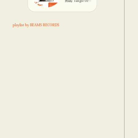
図録】Tangle Orig
inalのキネティック
オブジェ
playlist by BEAMS RECORDS