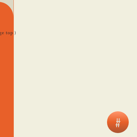
ge top )
#