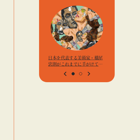
日本を代表する美術家・横尾
アーティス
忠則がこれまでに手がけてき
j.k.の
たポスターや版画作品を集め
t』「ビ
た展示を〈B GALLERY〉にて
高輪」
開催