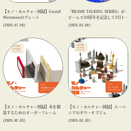
【モノ・カルチャー図録】Gustaf
『BEAMS TALKING SERIES』が
Westmanのプレート
ビームス50周年を記念して3月16
日（月）に再登場
(2026.07.06)
(2026.03.09)
【モノ・カルチャー図録】本を額
【モノ・カルチャー図録】スーベ
装するためのオーダーフレーム
ニアのタワーオブジェ
(2026.02.05)
(2026.02.03)