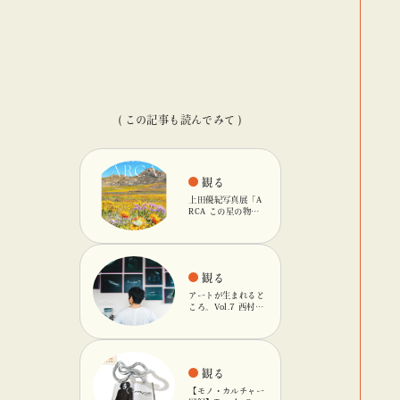
( この記事も読んでみて )
観る
上田優紀写真展「A
RCA この星の物
語」を「ビームス
カルチャート 高
輪」で開催
観る
アートが生まれると
ころ。Vol.7 西村友
輝
観る
【モノ・カルチャー