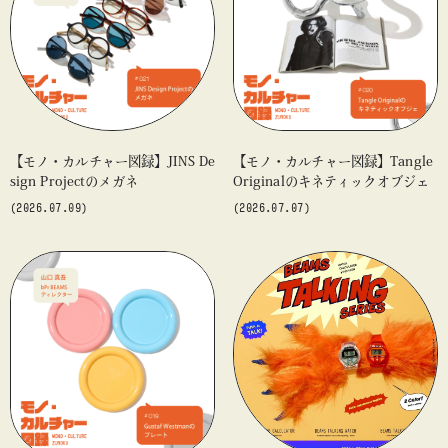
#アート
#アートが生まれるところ
#アートフェア
#アイドル
#アトリエ
#アニメ
#エンタメ
#ギャラリー
#グッズ
#デザイン
#ビームス カルチャー ト 高輪
#ビームス ジャパン
#ファッション
#フェニカ
#マンガ
【モノ・カルチャー図録】JINS De
【モノ・カルチャー図録】Tangle
#モノ・カルチャー図録
#ライブ
#レコード
#写真
sign Projectのメガネ
Originalのキネティックオブジェ
about
#抽選販売
#漫画
#現代アート
#絵画
#美術館
(2026.07.09)
(2026.07.07)
#言葉
#連載
#音楽
blog
blog