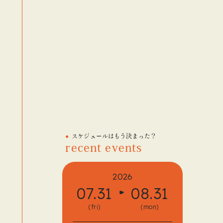
スケジュールはもう決まった？
recent events
2026
07.31
08.31
08.
(fri)
(mon)
(fri)