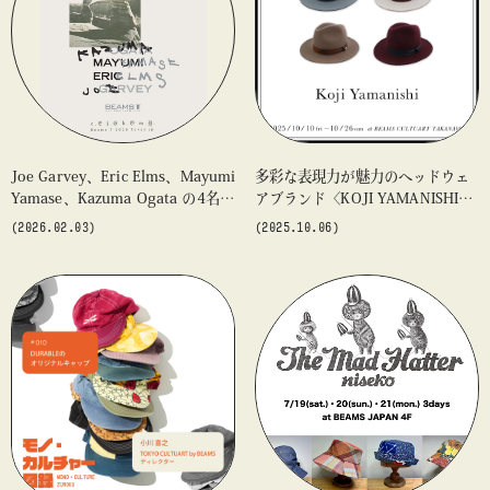
#アート
#アートが生まれるところ
#アートフェア
#アイドル
#アトリエ
#アニメ
#エンタメ
#ギャラリー
#グッズ
#デザイン
#ビームス カルチャー ト 高輪
#ビームス ジャパン
#ファッション
#フェニカ
#マンガ
Joe Garvey、Eric Elms、Mayumi
多彩な表現力が魅力のヘッドウェ
#モノ・カルチャー図録
#ライブ
#レコード
#写真
Yamase、Kazuma Ogata の4名に
アブランド〈KOJI YAMANISHI〉
about
よる合同アートショー 『Objects
のポップアップショップを「ビー
#抽選販売
#漫画
#現代アート
#絵画
#美術館
(2026.02.03)
(2025.10.06)
By Artists』 を「ビームスT 原
ムス カルチャート 高輪」で開催
#言葉
#連載
#音楽
宿」にて開催
og
blog
blog