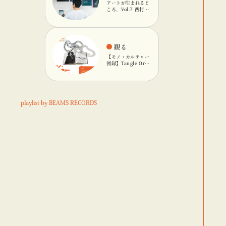
アートが生まれると
ころ。Vol.7 西村友
輝
観る
【モノ・カルチャー
図録】Tangle Orig
inalのキネティック
オブジェ
playlist by BEAMS RECORDS