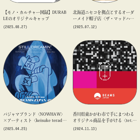
【モノ・カルチャー図録】DURAB
北海道ニセコを拠点とするオーダ
LEのオリジナルキャップ
ーメイド帽子店〈ザ・マッドハッ
ター・ニセコ〉の即売&受注会を
(2025.08.27)
(2025.07.12)
今年も開催
パジャマブランド〈NOWHAW〉
香川県東かがわ市で手にまつわる
×アーティスト〈keisuke terad
オリジナル商品を手がける〈tet.〉
a〉×刺繍作家〈Baba Chisa〉コ
のポップアップイベント開催
(2025.04.25)
(2024.11.13)
ラボレーションポップアップイベ
ント『still dreamin’』を「ビーム