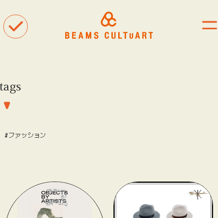
tags
聴
観
着
#ファッション
タグ一覧
#ART
#BEAMS CULTUART
#BEAMS MANGART
#BEAMS RECORDS
#BEAMS T
#bPrビームス
#Bギャラリー
#TOKYO CULTUART by BEAMS
#Tシャツ