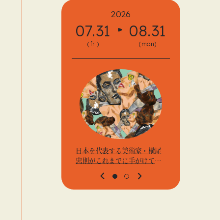
2026
07.31
08.31
08.
(fri)
(mon)
(fri)
日本を代表する美術家・横尾
アーティス
忠則がこれまでに手がけてき
j.k.の
たポスターや版画作品を集め
t』「ビ
た展示を〈B GALLERY〉にて
高輪」
開催