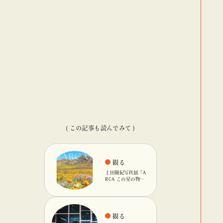
( この記事も読んでみて )
観る
上田優紀写真展「A
RCA この星の物
語」を「ビームス
カルチャート 高
輪」で開催
観る