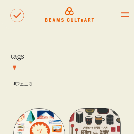
tags
聴
観
タグ一覧
着
#ART
#BEAMS CULTUART
#BEAMS MANGART
#フェニカ
#BEAMS RECORDS
#BEAMS T
#bPrビームス
#Bギャラリー
#TOKYO CULTUART by BEAMS
#Tシャツ
#アート
#アートが生まれるところ
#アートフェア
#アイドル
#アトリエ
#アニメ
#エンタメ