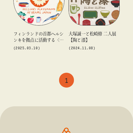
#ギャラリー
#グッズ
#デザイン
#ビームス カルチャー ト 高輪
#ビームス ジャパン
#ファッション
#フェニカ
#マンガ
#モノ・カルチャー図録
#ライブ
#レコード
#写真
フィンランドの首都ヘルシ
大塚誠一と松崎修 二人展
ンキを拠点に活動する〈H
【陶と漆】
#抽選販売
#漫画
#現代アート
#絵画
#美術館
about
ELSHINKI PLAYGROUN
(2025.03.10)
(2024.11.08)
#言葉
#連載
#音楽
D〉 のポップアップショッ
プを開催
1
blog
blog
blog