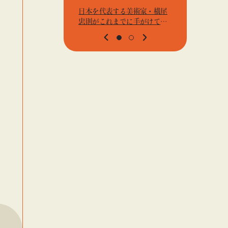
日本を代表する美術家・横尾
アーティス
忠則がこれまでに手がけてき
j.k.の
たポスターや版画作品を集め
t』「ビ
た展示を〈B GALLERY〉にて
高輪」
開催