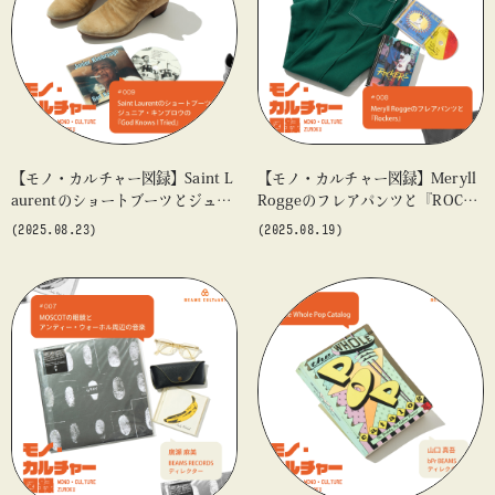
#アート
#アートが生まれるところ
#アートフェア
#アイドル
#アトリエ
#アニメ
#エンタメ
#ギャラリー
#グッズ
#デザイン
#ビームス カルチャー ト 高輪
#ビームス ジャパン
#ファッション
#フェニカ
#マンガ
【モノ・カルチャー図録】Saint L
【モノ・カルチャー図録】Meryll
#モノ・カルチャー図録
#ライブ
#レコード
#写真
aurentのショートブーツとジュニ
Roggeのフレアパンツと『ROCKE
about
ア・キンブロウの『God Knows I
RS』
#抽選販売
#漫画
#現代アート
#絵画
#美術館
(2025.08.23)
(2025.08.19)
Tried』
#言葉
#連載
#音楽
blog
blog