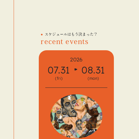
スケジュールはもう決まった？
recent events
2026
07.31
08.31
08.
(fri)
(mon)
(fri)