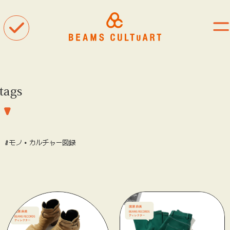
tags
聴
観
着
#モノ・カルチャー図録
タグ一覧
#ART
#BEAMS CULTUART
#BEAMS MANGART
#BEAMS RECORDS
#BEAMS T
#bPrビームス
#Bギャラリー
#TOKYO CULTUART by BEAMS
#Tシャツ