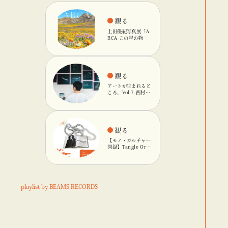
観る
上田優紀写真展「A
RCA この星の物
語」を「ビームス
カルチャート 高
輪」で開催
観る
アートが生まれると
ころ。Vol.7 西村友
輝
観る
【モノ・カルチャー
図録】Tangle Orig
inalのキネティック
オブジェ
playlist by BEAMS RECORDS