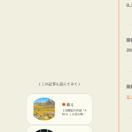
o_
開
2
( この記事も読んでみて )
開
ビ
観る
上田優紀写真展「A
RCA この星の物
語」を「ビームス
カルチャート 高
輪」で開催