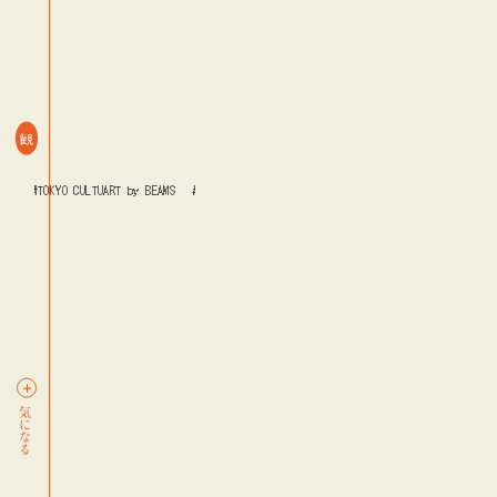
観
ド
#TOKYO CULTUART by BEAMS
#デザイン
#レコード
#TOKYO CULTUART by BEAMS
#デ
気になる
blog
blog
blog