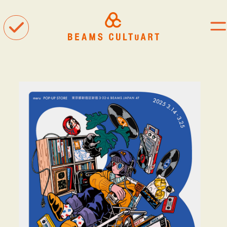
聴
観
着
タグ一覧
#ART
#BEAMS CULTUART
#BEAMS MANGART
#BEAMS RECORDS
#BEAMS T
#bPrビームス
#Bギャラリー
#TOKYO CULTUART by BEAMS
#Tシャツ