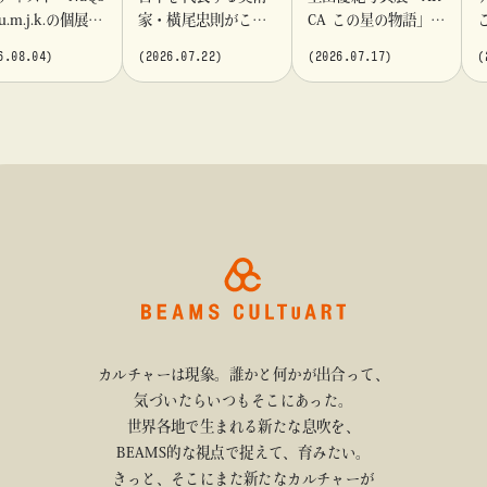
ru.m.j.k.の個展
家・横尾忠則がこれ
CA この星の物語」を
ment momen
までに手がけてきた
「ビームス カルチャ
6.08.04)
(2026.07.22)
(2026.07.17)
(
「ビームス カル
ポスターや版画作品
ート 高輪」で開催
ート 高輪」にて
を集めた展示を〈B G
！
ALLERY〉にて開催
カルチャーは現象。誰かと何かが出合って、
気づいたらいつもそこにあった。
世界各地で生まれる新たな息吹を、
BEAMS的な視点で捉えて、育みたい。
きっと、そこにまた新たなカルチャーが