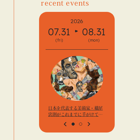
recent events
2026
07.31
08.31
08.
(fri)
(mon)
(fri)
日本を代表する美術家・横尾
アーティス
忠則がこれまでに手がけてき
j.k.の
たポスターや版画作品を集め
t』「ビ
た展示を〈B GALLERY〉にて
高輪」
開催