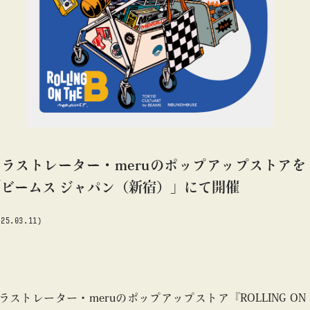
#アート
#アートが生まれるところ
#アートフェア
#アイドル
#アトリエ
#アニメ
#エンタメ
#ギャラリー
#グッズ
#デザイン
#ビームス カルチャー ト 高輪
#ビームス ジャパン
#ファッション
#フェニカ
#マンガ
#モノ・カルチャー図録
#ライブ
#レコード
#写真
#TOKYO CULTUART by BEAMS
#デザイン
#レコー
about
#抽選販売
#漫画
#現代アート
#絵画
#美術館
イラストレーター・meruのポップアップストアを
#言葉
#連載
#音楽
「ビームス ジャパン（新宿）」にて開催
025.03.11)
blog
blog
ラストレーター・meruのポップアップストア『ROLLING ON