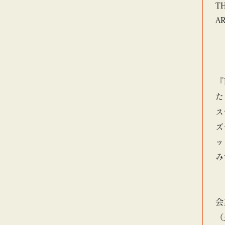
T
A
『
た
ス
ズ
ッ
み
会
（