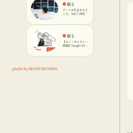
観る
アートが生まれると
ころ。Vol.7 西村友
輝
観る
【モノ・カルチャー
図録】Tangle Orig
inalのキネティック
オブジェ
playlist by BEAMS RECORDS
( s