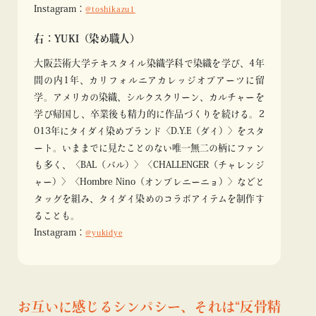
Instagram：
@toshikazu1
右：YUKI（染め職人）
大阪芸術大学テキスタイル染織学科で染織を学び、4年
間の内1年、カリフォルニアカレッジオブアーツに留
学。アメリカの染織、シルクスクリーン、カルチャーを
学び帰国し、卒業後も精力的に作品づくりを続ける。2
013年にタイダイ染めブランド〈D.Y.E（ダイ）〉をスタ
ート。いままでに見たことのない唯一無二の柄にファン
も多く、〈BAL（バル）〉〈CHALLENGER（チャレンジ
ャー）〉〈Hombre Nino（オンブレニーニョ）〉などと
タッグを組み、タイダイ染めのコラボアイテムを制作す
ることも。
Instagram：
@yukidye
お互いに感じるシンパシー、それは“反骨精