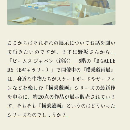
ここからはそれぞれの展示についてお話を聞い
て行きたいのですが、まずは野坂さんから。
「ビームス ジャパン（新宿）」5階の「B GALLE
RY（Bギャラリー）」で開催中の『横乗戯画展』
は、身近な生物たちがスケートボードやサーフィ
ンなどを楽しむ『横乗戯画』シリーズの最新作
を中心に、約20点の作品が展示販売されていま
す。そもそも『横乗戯画』というのはどういった
シリーズなのでしょうか？