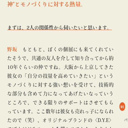
神”とモノづくりに対する熱量。
まずは、2人の関係性から伺いたいと思います。
野坂
もともと、ぼくの個展にも来てくれてい
たそうで、共通の友人を介して知り合ってから約
10年ぐらいの仲ですね。大阪から上京してきた
彼女の「自分の技量を高めていきたい」という
モノづくりに対する強い想いを受けて、技術的
な部分も含めて力になってあげたいなっていう
ところで、できる限りのサポートはさせてもら
観
っています。ここ数年は彼女も売れっ子になられ
たので（笑）、オリジナルブランドの〈D.Y.E〉
#Bギャラリー
#TOKYO CULTUART by BEAMS
#ビームス ジャパン