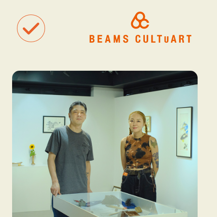
聴
観
タグ一覧
着
#ART
#BEAMS CULTUART
#BEAMS MANGART
#BEAMS RECOR
#BEAMS T
#bPrビームス
#Bギャラリー
#TOKYO CULTUART by BEAMS
#Tシャツ
#アート
#アートが生まれるところ
#アートフェア
#アイドル