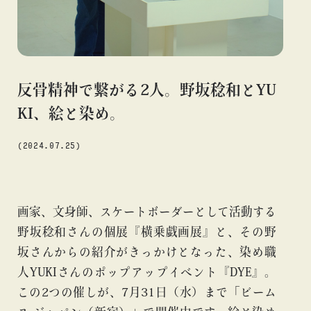
#アニメ
#エンタメ
#ギャラリー
#グッズ
#デザイン
#ビームス カルチャー ト 高輪
#ビームス ジャパン
#ファッション
#フェニカ
#マンガ
#モノ・カルチャー
#ライブ
#レコード
#写真
#抽選販売
#漫画
#現代
反骨精神で繋がる2人。野坂稔和とYU
#絵画
#美術館
#言葉
#連載
#音楽
KI、絵と染め。
(2024.07.25)
about
画家、文身師、スケートボーダーとして活動する
野坂稔和さんの個展『横乗戯画展』と、その野
坂さんからの紹介がきっかけとなった、染め職
人YUKIさんのポップアップイベント『DYE』。
この2つの催しが、7月31日（水）まで「ビーム
blog
blog
bl