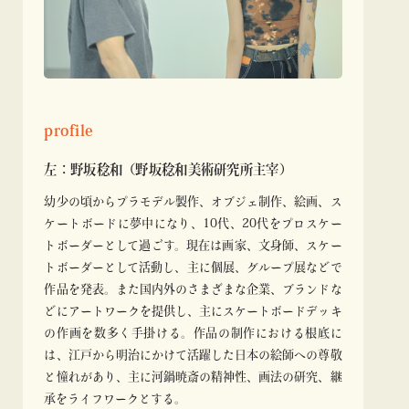
profile
左：野坂稔和（野坂稔和美術研究所主宰）
幼少の頃からプラモデル製作、オブジェ制作、絵画、ス
ケートボードに夢中になり、10代、20代をプロスケー
トボーダーとして過ごす。現在は画家、文身師、スケー
トボーダーとして活動し、主に個展、グループ展などで
作品を発表。また国内外のさまざまな企業、ブランドな
どにアートワークを提供し、主にスケートボードデッキ
の作画を数多く手掛ける。作品の制作における根底に
は、江戸から明治にかけて活躍した日本の絵師への尊敬
と憧れがあり、主に河鍋暁斎の精神性、画法の研究、継
承をライフワークとする。