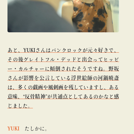
あと、YUKIさんはパンクロックが元々好きで、
その後グレイトフル・デッドと出会ってヒッピ
ー・カルチャーに傾倒されたそうですね。野坂
さんが影響を公言している浮世絵師の河鍋暁斎
は、多くの戯画や風刺画を残していますし、ある
意味、“反骨精神”が共通点としてあるのかなと感
じました。
YUKI
たしかに。