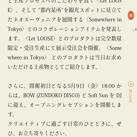
と生産プロセスへのこだわりを貫く〈Let LOOS
E〉、そして “都内某所”を観光スポットに見立て
観
たネオスーヴェニアを展開する〈Somewhere in
Tokyo〉とのコラボレーションアイテムを発表し
#TOKYO CULTUART by BEAMS
#アート
#言葉
#TOKYO CULTUA
ます。〈Let LOOSE〉とのプロダクトは完全数量
限定・受注生産にて展示受注会を開催。〈Some
where in Tokyo〉 とのプロダクトは当日お求め
いただける土産物としてご紹介します。
さらに、開催初日となる5月9日（金）18:00 か
気になる
らは、BOW (ZUNDOKO DISCO) と Soft Sun を DJ
に迎え、オープニングレセプションを開催しま
す。
クリエイティブに過ごす日常のひとときに、ぜ
ひ、お立ち寄りください。