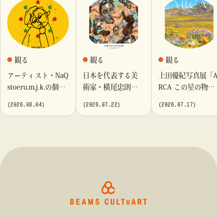
観る
観る
観る
アーティスト・NaQ
日本を代表する美
上田優紀写真展「
stoeru.m.j.k.の個展
術家・横尾忠則が
RCA この星の物
『Moment momen
これまでに手がけ
語」を「ビームス
(2026.08.04)
(2026.07.22)
(2026.07.17)
t』「ビームス カル
てきたポスターや
カルチャート 高
チャート 高輪」に
版画作品を集めた
輪」で開催
て開催！
展示を〈B GALLER
Y〉にて開催