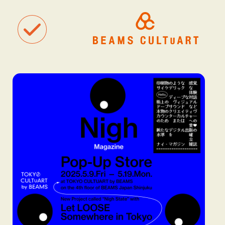
聴
観
タグ一覧
着
#ART
#BEAMS CULTUART
#BEAMS MANGART
#BEAMS RECOR
#BEAMS T
#bPrビームス
#Bギャラリー
#TOKYO CULTUART by BEAMS
#Tシャツ
#アート
#アートが生まれるところ
#アートフェア
#アイドル