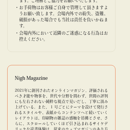
ます。ご理解とご協力をお願いいたします。
お手荷物はお客様ご自身で管理して頂きますよ
うお願い致します。会場内外での紛失、盗難、
破損があった場合でも当社は責任を負いかねま
す。
会場内外において近隣のご迷惑になる行為はお
控えください。
Nigh Magazine
2021年に創刊されたオンラインマガジン。評価される
べき才能や物事を、世代や分野を問わず、世間の評判
にも左右されない純粋な視点で見いだし、丁寧に汲み
上げている。また、 1 号ごとにテーマを設けて発行さ
れるスタイルや、表紙からコンテンツへと続いていく
レイアウトは、印刷物の雑誌の感触を彷彿とさせ、さ
らに、スクロールしていくほど引き込まれるサイケデ
リックな読書体験は、従来のウェブマガジンのあり方