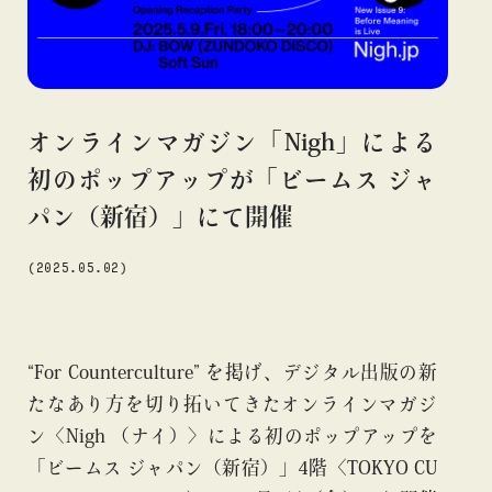
#アニメ
#エンタメ
#ギャラリー
#グッズ
#デザイン
#ビームス カルチャー ト 高輪
#ビームス ジャパン
#ファッション
#フェニカ
#マンガ
#モノ・カルチャー
#ライブ
#レコード
#写真
#抽選販売
#漫画
#現代
オンラインマガジン「Nigh」による
#絵画
#美術館
#言葉
#連載
#音楽
初のポップアップが「ビームス ジャ
パン（新宿）」にて開催
(2025.05.02)
about
“For Counterculture” を掲げ、デジタル出版の新
たなあり方を切り拓いてきたオンラインマガジ
ン〈Nigh （ナイ）〉による初のポップアップを
「ビームス ジャパン（新宿）」4階〈TOKYO CU
blog
blog