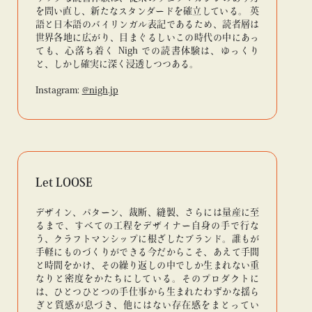
を問い直し、新たなスタンダードを確立している。 英
語と日本語のバイリンガル表記であるため、読者層は
世界各地に広がり、目まぐるしいこの時代の中にあっ
ても、心落ち着く Nigh での読書体験は、ゆっくり
と、しかし確実に深く浸透しつつある。
Instagram:
@nigh.jp
Let LOOSE
デザイン、パターン、裁断、縫製、さらには量産に至
るまで、すべての工程をデザイナー自身の手で行な
う、クラフトマンシップに根ざしたブランド。誰もが
手軽にものづくりができる今だからこそ、あえて手間
と時間をかけ、その繰り返しの中でしか生まれない重
なりと密度をかたちにしている。そのプロダクトに
は、ひとつひとつの手仕事から生まれたわずかな揺ら
ぎと質感が息づき、他にはない存在感をまとってい