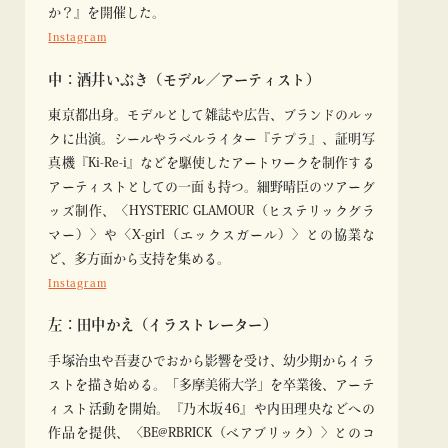
か？』を開催した。
Instagram
中：酒井いぶき（モデル／アーティスト）
東京都出身。モデルとして雑誌や広告、ブランドのルッ
クに出演。シールやラベルライター『テプラ』、証明写
真機『Ki-Re-i』などを駆使したアートワークを制作する
アーティストとしての一面も持つ。細野晴臣のツアーグ
ッズ制作、〈HYSTERIC GLAMOUR（ヒステリックグラ
マー）〉や〈X-girl（エックスガール）〉との協業な
ど、多方面から支持を集める。
Instagram
左：田中かえ（イラストレーター）
手塚治虫や吾妻ひでおから影響を受け、幼少期からイラ
ストを描き始める。「多摩美術大学」を卒業後、アーテ
ィスト活動を開始。『乃木坂46』や内田理央などへの
作品を提供、〈BE@RBRICK（ベアブリック）〉とのコ