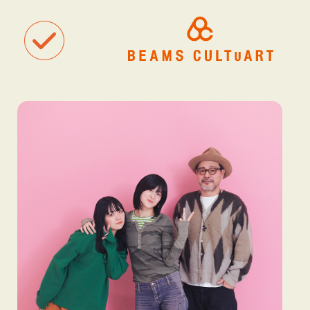
聴
観
タグ一覧
着
#ART
#BEAMS CULTUART
#BEAMS MANGART
#BEAMS RECOR
#BEAMS T
#bPrビームス
#Bギャラリー
#TOKYO CULTUART by BEAMS
#Tシャツ
#アート
#アートが生まれるところ
#アートフェア
#アイドル