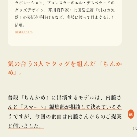
ラボレーション、プロレスラーのエル・デスペラードの
グッズデザイン、芥川賞作家・上田岳弘著『引力の欠
落』の表紙を手掛けるなど、多岐に渡って目まぐるしく
活躍。
Instagram
気の合う3人でタッグを組んだ『ちんか
め』。
普段『ちんかめ』に出演するモデルは、内藤さ
んと『スマート』編集部が相談して決めているそ
観
うですが、今回の企画は内藤さんからのご提案
と伺いました。
#TOKYO CULTUART by BEAMS
#アート
#ギャラリー
#TOKYO CULTU