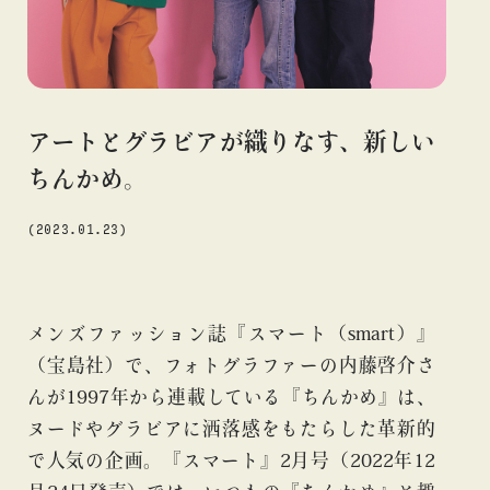
#アニメ
#エンタメ
#ギャラリー
#グッズ
#デザイン
#ビームス カルチャー ト 高輪
#ビームス ジャパン
#ファッション
#フェニカ
#マンガ
#モノ・カルチャー
#ライブ
#レコード
#写真
#抽選販売
#漫画
#現代
アートとグラビアが織りなす、新しい
#絵画
#美術館
#言葉
#連載
#音楽
ちんかめ。
(2023.01.23)
about
メンズファッション誌『スマート（smart）』
（宝島社）で、フォトグラファーの内藤啓介さ
んが1997年から連載している『ちんかめ』は、
ヌードやグラビアに洒落感をもたらした革新的
で人気の企画。『スマート』2月号（2022年12
blog
blog
bl