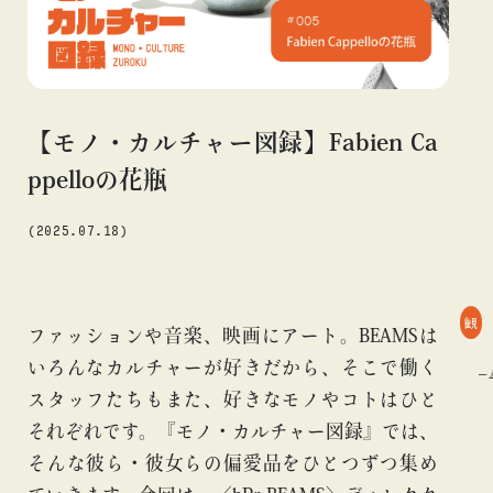
#アニメ
#エンタメ
#ギャラリー
#グッズ
#デザイン
#ビームス カルチャー ト 高輪
#ビームス ジャパン
#ファッション
#フェニカ
#マンガ
#モノ・カルチャー
#ライブ
#レコード
#写真
#抽選販売
#漫画
#現代
【モノ・カルチャー図録】Fabien Ca
#絵画
#美術館
#言葉
#連載
#音楽
ppelloの花瓶
(2025.07.18)
about
観
ファッションや音楽、映画にアート。BEAMSは
いろんなカルチャーが好きだから、そこで働く
#bPrビームス
#モノ・カルチャー図録
#連載
#bPrビー
スタッフたちもまた、好きなモノやコトはひと
それぞれです。『モノ・カルチャー図録』では、
そんな彼ら・彼女らの偏愛品をひとつずつ集め
blog
blog