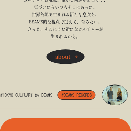
気づいたらいつもそこにあった。
世界各地で生まれる新たな息吹を、
BEAMS的な視点で捉えて、育みたい。
きっと、そこにまた新たなカルチャーが
生まれるから。
about
TOKYO CULTUART by BEAMS
#BEAMS RECORDS