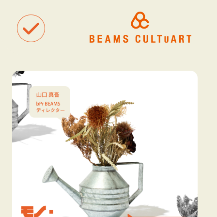
聴
観
タグ一覧
着
#ART
#BEAMS CULTUART
#BEAMS MANGART
#BEAMS RECOR
#BEAMS T
#bPrビームス
#Bギャラリー
#TOKYO CULTUART by BEAMS
#Tシャツ
#アート
#アートが生まれるところ
#アートフェア
#アイドル