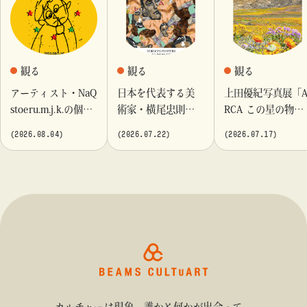
観る
観る
観る
アーティスト・NaQ
日本を代表する美
上田優紀写真展「
stoeru.m.j.k.の個展
術家・横尾忠則が
RCA この星の物
『Moment momen
これまでに手がけ
語」を「ビームス
(2026.08.04)
(2026.07.22)
(2026.07.17)
t』「ビームス カル
てきたポスターや
カルチャート 高
チャート 高輪」に
版画作品を集めた
輪」で開催
て開催！
展示を〈B GALLER
Y〉にて開催
カルチャーは現象。誰かと何かが出合って、