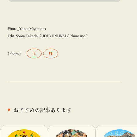
Photo_Yohei Miyamoto
Edit_Soma Takeda（HOUYHNHNM / Rhino inc.）
( share )
おすすめの記事あります