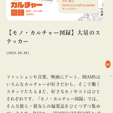
#アニメ
#エンタメ
#ギャラリー
#グッズ
#デザイン
#ビームス カルチャー ト 高輪
#ビームス ジャパン
#ファッション
#フェニカ
#マンガ
#モノ・カルチャー
#ライブ
#レコード
#写真
#抽選販売
#漫画
#現代
【モノ・カルチャー図録】大量のス
#絵画
#美術館
#言葉
#連載
#音楽
テッカー
(2025.08.28)
about
観
#TOKYO CULTUART by BEAMS
#グッズ
#モノ・カルチャー
ファッションや音楽、映画にアート。BEAMSは
いろんなカルチャーが好きだから、そこで働く
スタッフたちもまた、好きなモノやコトはひと
それぞれです。『モノ・カルチャー図録』では、
そんな彼ら・彼女らの偏愛品をひとつずつ集め
blog
blog
blog