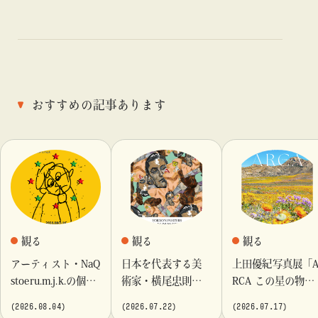
おすすめの記事あります
観る
観る
観る
アーティスト・NaQ
日本を代表する美
上田優紀写真展「
stoeru.m.j.k.の個展
術家・横尾忠則が
RCA この星の物
『Moment momen
これまでに手がけ
語」を「ビームス
(2026.08.04)
(2026.07.22)
(2026.07.17)
t』「ビームス カル
てきたポスターや
カルチャート 高