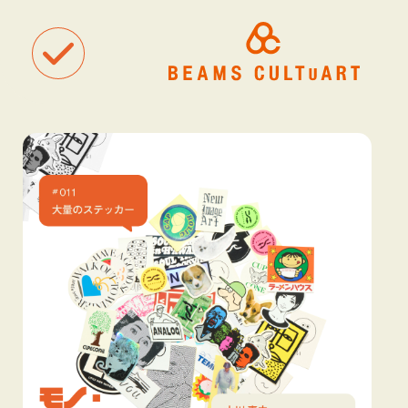
聴
観
タグ一覧
着
#ART
#BEAMS CULTUART
#BEAMS MANGART
#BEAMS RECOR
#BEAMS T
#bPrビームス
#Bギャラリー
#TOKYO CULTUART by BEAMS
#Tシャツ
#アート
#アートが生まれるところ
#アートフェア
#アイドル