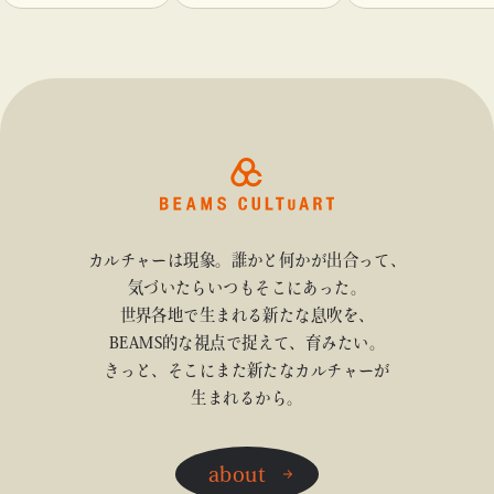
チャート 高輪」に
版画作品を集めた
輪」で開催
て開催！
展示を〈B GALLER
Y〉にて開催
カルチャーは現象。誰かと何かが出合って、
気づいたらいつもそこにあった。
世界各地で生まれる新たな息吹を、
BEAMS的な視点で捉えて、育みたい。
きっと、そこにまた新たなカルチャーが
生まれるから。
about