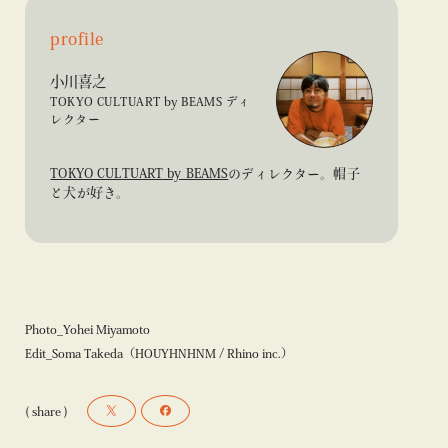
profile
小川喜之
TOKYO CULTUART by BEAMS ディ
レクター
TOKYO CULTUART by BEAMS
のディレクター。帽子
と犬が好き。
Photo_Yohei Miyamoto
Edit_Soma Takeda（HOUYHNHNM / Rhino inc.）
( share )