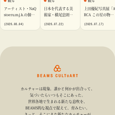
観る
観る
観る
アーティスト・NaQ
日本を代表する美
上田優紀写真展「
stoeru.m.j.k.の個展
術家・横尾忠則が
RCA この星の物
『Moment momen
これまでに手がけ
語」を「ビームス
(2026.08.04)
(2026.07.22)
(2026.07.17)
t』「ビームス カル
てきたポスターや
カルチャート 高
チャート 高輪」に
版画作品を集めた
輪」で開催
て開催！
展示を〈B GALLER
Y〉にて開催
カルチャーは現象。誰かと何かが出合って、
気づいたらいつもそこにあった。
世界各地で生まれる新たな息吹を、
BEAMS的な視点で捉えて、育みたい。
きっと、そこにまた新たなカルチャーが