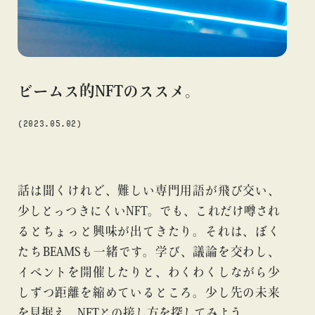
#アニメ
#エンタメ
#ギャラリー
#グッズ
#デザイン
#ビームス カルチャー ト 高輪
#ビームス ジャパン
#ファッション
#フェニカ
#マンガ
#モノ・カルチャー
#ライブ
#レコード
#写真
#抽選販売
#漫画
#現代
ビームス的NFTのススメ。
#絵画
#美術館
#言葉
#連載
#音楽
(2023.05.02)
about
話は聞くけれど、難しい専門用語が飛び交い、
少しとっつきにくいNFT。でも、これだけ噂され
るとちょっと興味が出てきたり。それは、ぼく
たちBEAMSも一緒です。学び、議論を交わし、
イベントを開催したりと、わくわくしながら少
しずつ距離を縮めているところ。少し先の未来
blog
blog
b
を見据え、NFTとの接し方を探してみよう。