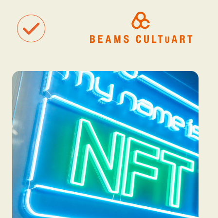
聴
観
タグ一覧
着
#ART
#BEAMS CULTUART
#BEAMS MANGART
#BEAMS RECOR
#BEAMS T
#bPrビームス
#Bギャラリー
#TOKYO CULTUART by BEAMS
#Tシャツ
#アート
#アートが生まれるところ
#アートフェア
#アイドル