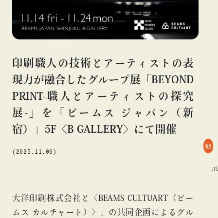
#アニメ
#エンタメ
#ギャラリー
#グッズ
#デザイン
#ビームス カルチャー ト 高輪
#ビームス ジャパン
#ファッション
#フェニカ
#マンガ
#モノ・カルチャー
#ライブ
#レコード
#写真
#抽選販売
#漫画
#現代
印刷職人の技術とアーティストの表
#絵画
#美術館
#言葉
#連載
#音楽
現力が融合したグループ展「BEYOND
PRINT-職人とアーティストの探究
展-」を「ビームス ジャパン（新
about
宿）」5F〈B GALLERY〉にて開催
観
(2025.11.06)
#ART
#BEAMS CULTUART
#デザイン
#ART
#BEAMS CULTUA
大洋印刷株式会社と〈BEAMS CULTUART（ビー
ムス カルチャート）〉」の共同企画によるグル
blog
blog