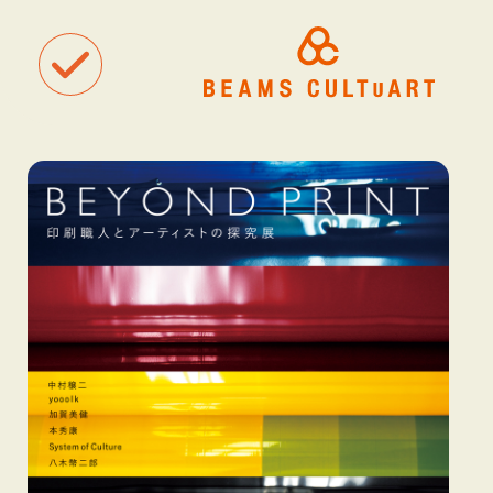
聴
観
タグ一覧
着
#ART
#BEAMS CULTUART
#BEAMS MANGART
#BEAMS RECOR
#BEAMS T
#bPrビームス
#Bギャラリー
#TOKYO CULTUART by BEAMS
#Tシャツ
#アート
#アートが生まれるところ
#アートフェア
#アイドル