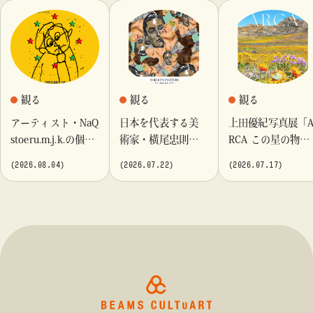
観る
観る
観る
アーティスト・NaQ
日本を代表する美
上田優紀写真展「
stoeru.m.j.k.の個展
術家・横尾忠則が
RCA この星の物
『Moment momen
これまでに手がけ
語」を「ビームス
(2026.08.04)
(2026.07.22)
(2026.07.17)
t』「ビームス カル
てきたポスターや
カルチャート 高
チャート 高輪」に
版画作品を集めた
輪」で開催
て開催！
展示を〈B GALLER
Y〉にて開催