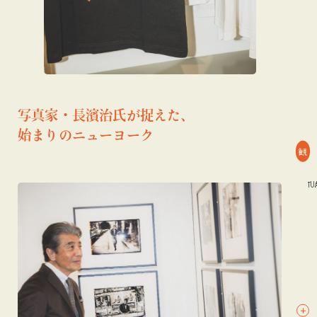
写真家・長濱治氏が捉えた、
始まりのニューヨーク
観
#TOKYO CULTUART by BEAMS
#グッズ
#写真
#TOKYO CULTUART 