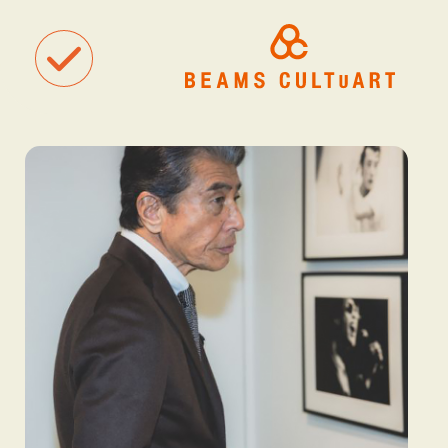
聴
観
タグ一覧
着
#ART
#BEAMS CULTUART
#BEAMS MANGART
#BEAMS RECOR
#BEAMS T
#bPrビームス
#Bギャラリー
#TOKYO CULTUART by BEAMS
#Tシャツ
#アート
#アートが生まれるところ
#アートフェア
#アイドル