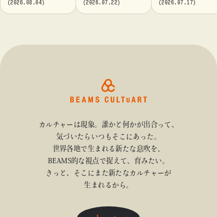
(2026.08.04)
(2026.07.22)
(2026.07.17)
t』「ビームス カル
てきたポスターや
カルチャート 高
チャート 高輪」に
版画作品を集めた
輪」で開催
て開催！
展示を〈B GALLER
Y〉にて開催
カルチャーは現象。誰かと何かが出合って、
気づいたらいつもそこにあった。
世界各地で生まれる新たな息吹を、
BEAMS的な視点で捉えて、育みたい。
きっと、そこにまた新たなカルチャーが
生まれるから。