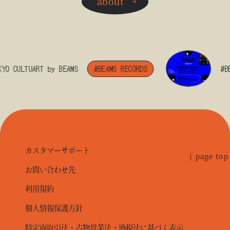
about
CULTUART by BEAMS
#BEAMS RECORDS
#BEAMS
カスタマーサポート
( page top
お問い合わせ先
利用規約
個人情報保護方針
特定商取引法・古物営業法・酒税法に基づく表示