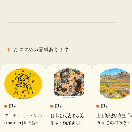
おすすめの記事あります
観る
観る
観る
アーティスト・NaQ
日本を代表する美
上田優紀写真展「
stoeru.m.j.k.の個展
術家・横尾忠則が
RCA この星の物
『Moment momen
これまでに手がけ
語」を「ビームス