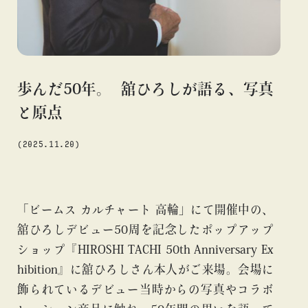
#アニメ
#エンタメ
#ギャラリー
#グッズ
#デザイン
#ビームス カルチャー ト 高輪
#ビームス ジャパン
#ファッション
#フェニカ
#マンガ
#モノ・カルチャー
#ライブ
#レコード
#写真
#抽選販売
#漫画
#現代
歩んだ50年。 舘ひろしが語る、写真
#絵画
#美術館
#言葉
#連載
#音楽
と原点
(2025.11.20)
about
「ビームス カルチャート 高輪」にて開催中の、
舘ひろしデビュー50周を記念したポップアップ
ショップ『HIROSHI TACHI 50th Anniversary Ex
hibition』に舘ひろしさん本人がご来場。会場に
飾られているデビュー当時からの写真やコラボ
blog
blog