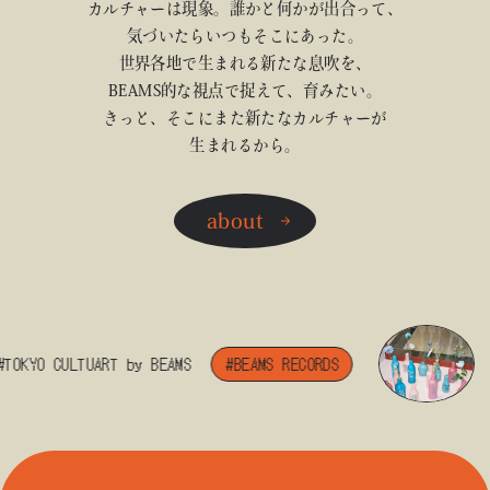
カルチャーは現象。誰かと何かが出合って、
気づいたらいつもそこにあった。
世界各地で生まれる新たな息吹を、
BEAMS的な視点で捉えて、育みたい。
きっと、そこにまた新たなカルチャーが
生まれるから。
about
OKYO CULTUART by BEAMS
#BEAMS RECORDS
#