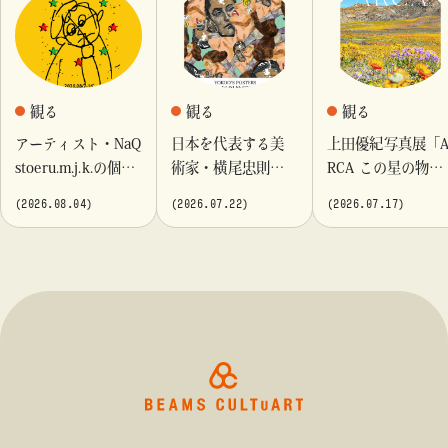
観る
観る
観る
アーティスト・NaQ
日本を代表する美
上田優紀写真展「
stoeru.m.j.k.の個展
術家・横尾忠則が
RCA この星の物
『Moment momen
これまでに手がけ
語」を「ビームス
(2026.08.04)
(2026.07.22)
(2026.07.17)
t』「ビームス カル
てきたポスターや
カルチャート 高
チャート 高輪」に
版画作品を集めた
輪」で開催
て開催！
展示を〈B GALLER
Y〉にて開催