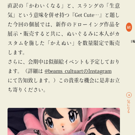
直訳の「かわいくなる」と、スラングの「生意
気」という意味を併せ持つ『Get Cute…』と題し
た今回の個展では、新作のドローイング作品を
観
展示・販売すると共に、ぬいぐるみに本人がカ
#TOKYO CULTUART by BEAMS
#ビームス カルチャー ト 高輪
スタムを施した「かえぬい」を数量限定で販売
します。
さらに、会期中は似顔絵イベントも予定しており
ます。（詳細は
@beams_cultuartのInstagram
にて告知致します。）この貴重な機会に是非お立
ち寄りください。
気になる