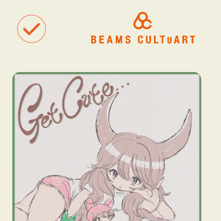
聴
観
タグ一覧
着
#ART
#BEAMS CULTUART
#BEAMS MANGART
#BEAMS RECOR
#BEAMS T
#bPrビームス
#Bギャラリー
#TOKYO CULTUART by BEAMS
#Tシャツ
#アート
#アートが生まれるところ
#アートフェア
#アイドル