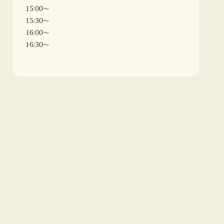
15:00〜
15:30〜
16:00〜
16:30〜
田中かえ（
@kaechanha25
）
1995年、神奈川県横浜市に生まれる。2017年、多摩美
術大学美術学部情報デザイン学科メディア芸術コース卒
業。イラストレーター。 手塚治虫・吾妻ひでおから影
響を受け、イラストを描き始める。多摩美術大学を卒業
後、アーティスト活動を開始。2025年は、ガシャポン
「aespa・つまんでつなげてますこっと」のキャラクタ