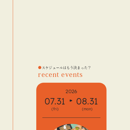
スケジュールはもう決まった？
recent events
2026
07.31
08.31
08.
(fri)
(mon)
(fri)