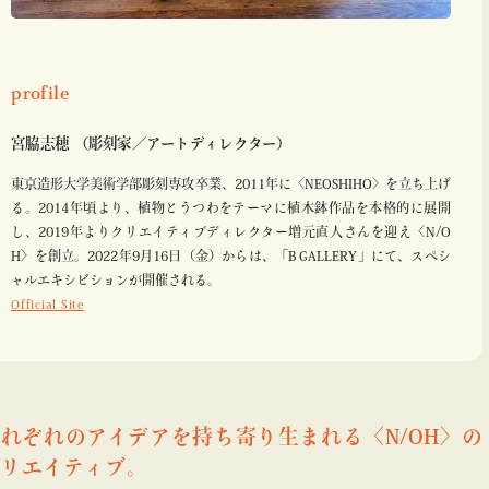
profile
宮脇志穂 （彫刻家／アートディレクター）
東京造形大学美術学部彫刻専攻卒業、2011年に〈NEOSHIHO〉を立ち上げ
る。2014年頃より、植物とうつわをテーマに植木鉢作品を本格的に展開
し、2019年よりクリエイティブディレクター増元直人さんを迎え〈N/O
H〉を創立。2022年9月16日（金）からは、「B GALLERY」にて、スペシ
ャルエキシビションが開催される。
Official Site
れぞれのアイデアを持ち寄り生まれる〈N/OH〉の
クリエイティブ。