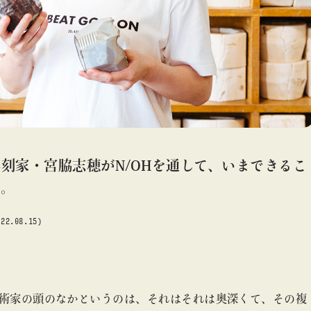
#アート
#アートが生まれるところ
#アートフェア
#アイドル
#アトリエ
#アニメ
#エンタメ
#ギャラリー
#グッズ
#デザイン
#ビームス カルチャー ト 高輪
#ビームス ジャパン
#ファッション
#フェニカ
#マンガ
#モノ・カルチャー図録
#ライブ
#レコード
#写真
about
#抽選販売
#漫画
#現代アート
#絵画
#美術館
彫刻家・宮脇志穂がN/OHを通して、いまできるこ
#言葉
#連載
#音楽
#Bギャラリー
#アート
#ギャラリー
#Bギャラリー
と。
022.08.15)
blog
blog
bl
術家の頭のなかというのは、それはそれは奥深くて、その複