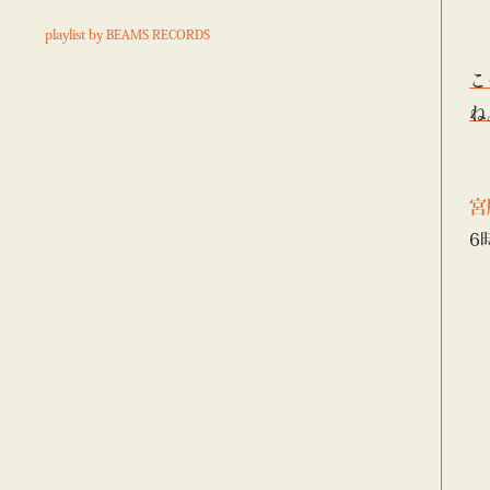
playlist by BEAMS RECORDS
こ
ね
宮
6