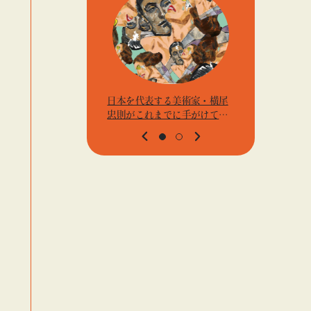
日本を代表する美術家・横尾
アーティス
忠則がこれまでに手がけてき
j.k.の
たポスターや版画作品を集め
t』「ビ
た展示を〈B GALLERY〉にて
高輪」
開催