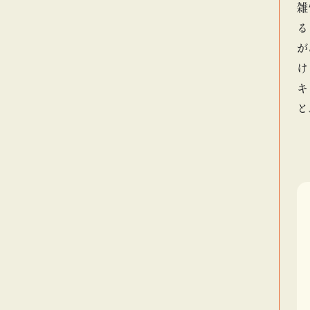
雑
る
が
け
キ
と