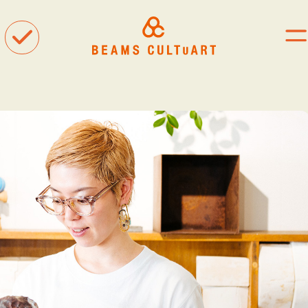
聴
観
着
タグ一覧
#ART
#BEAMS CULTUART
#BEAMS MANGART
#BEAMS RECORDS
#BEAMS T
#bPrビームス
#Bギャラリー
#TOKYO CULTUART by BEAMS
#Tシャツ