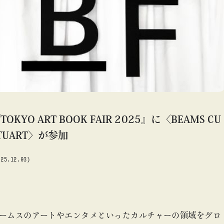
#アート
#アートが生まれるところ
#アートフェア
#アイドル
#アトリエ
#アニメ
#エンタメ
#ギャラリー
#グッズ
#デザイン
#ビームス カルチャー ト 高輪
#ビームス ジャパン
#ファッション
#フェニカ
#マンガ
#モノ・カルチャー図録
#ライブ
#レコード
#写真
about
#抽選販売
#漫画
#現代アート
#絵画
#美術館
TOKYO ART BOOK FAIR 2025』に〈BEAMS CU
#言葉
#連載
#音楽
#ART
#BEAMS CULTUART
#アートフェア
#ART
#
TUART〉が参加
025.12.03)
blog
blog
b
ームスのアートやエンタメといったカルチャーの領域をグロ