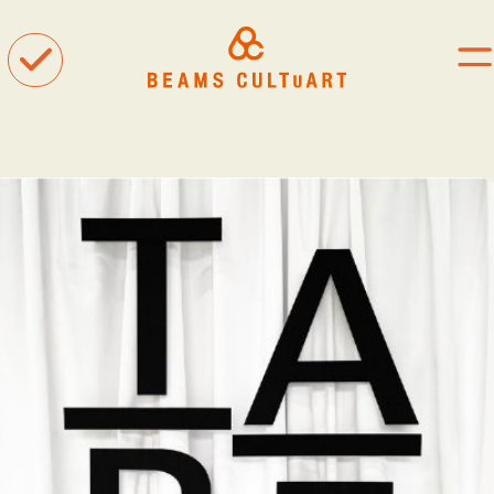
聴
観
着
タグ一覧
#ART
#BEAMS CULTUART
#BEAMS MANGART
#BEAMS RECORDS
#BEAMS T
#bPrビームス
#Bギャラリー
#TOKYO CULTUART by BEAMS
#Tシャツ