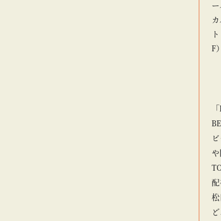
ー
カ
ト
F
「
B
ビ
や
T
配
松
ど