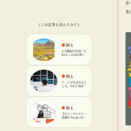
か
お
( この記事も読んでみて )
観る
上田優紀写真展「A
RCA この星の物
語」を「ビームス
カルチャート 高
輪」で開催
観る
アートが生まれると
ころ。Vol.7 西村友
輝
観る
【モノ・カルチャー
図録】Tangle Orig
inalのキネティック
オブジェ