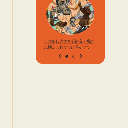
日本を代表する美術家・横尾
アーティス
忠則がこれまでに手がけてき
j.k.の
たポスターや版画作品を集め
t』「ビ
た展示を〈B GALLERY〉にて
高輪」
開催