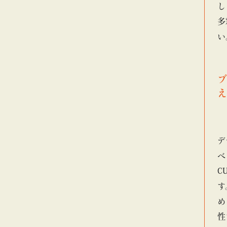
し
多
い
ブ
え
デ
ベ
C
す
め
性