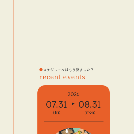
スケジュールはもう決まった？
recent events
2026
07.31
08.31
08.
(fri)
(mon)
(fri)