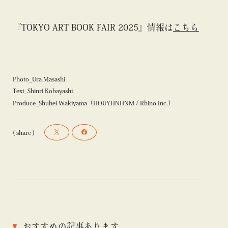
『TOKYO ART BOOK FAIR 2025』情報は
こちら
Photo_Ura Masashi
Text_Shinri Kobayashi
Produce_Shuhei Wakiyama（HOUYHNHNM / Rhino Inc.）
( share )
おすすめの記事あります