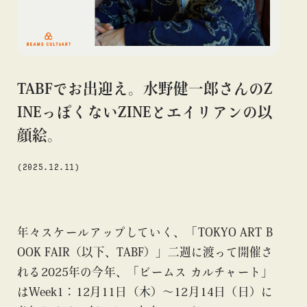
#アニメ
#エンタメ
#ギャラリー
#グッズ
#デザイン
#ビームス カルチャー ト 高輪
#ビームス ジャパン
#ファッション
#フェニカ
#マンガ
#モノ・カルチャー
#ライブ
#レコード
#写真
#抽選販売
#漫画
#現代
TABFでお出迎え。水野健一郎さんのZ
#絵画
#美術館
#言葉
#連載
#音楽
INEっぽくないZINEとエイリアンの以
顔絵。
(2025.12.11)
about
年々スケールアップしていく、「TOKYO ART B
OOK FAIR（以下、TABF）」二週に渡って開催さ
れる2025年の今年、「ビームス カルチャート」
はWeek1：12月11日（木）～12月14日（日）に
blog
blog
blog