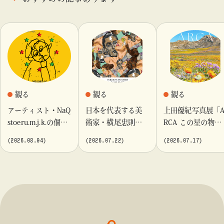
観る
観る
観る
アーティスト・NaQ
日本を代表する美
上田優紀写真展「
stoeru.m.j.k.の個展
術家・横尾忠則が
RCA この星の物
『Moment momen
これまでに手がけ
語」を「ビームス
(2026.08.04)
(2026.07.22)
(2026.07.17)
t』「ビームス カル
てきたポスターや
カルチャート 高
チャート 高輪」に
版画作品を集めた
輪」で開催
て開催！
展示を〈B GALLER
Y〉にて開催