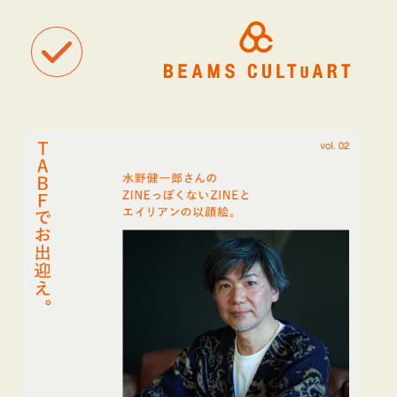
聴
観
タグ一覧
着
#ART
#BEAMS CULTUART
#BEAMS MANGART
#BEAMS RECOR
#BEAMS T
#bPrビームス
#Bギャラリー
#TOKYO CULTUART by BEAMS
#Tシャツ
#アート
#アートが生まれるところ
#アートフェア
#アイドル