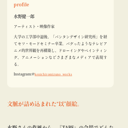
profile
水野健一郎
アーティスト・
映像作家
大学の工学部中退後、「バンタンデザイン研究所」を経
てセツ・モードセミナー卒業。バグったようなテレビア
ニメ的世界観を再構築し、ドローイングやペインティン
グ、アニメーションなどさまざまなメディアで表現す
る。
Instagram:@
kenichiromizuno_works
文脈が詰め込まれた“以”顔絵。
水野さんの作風から、『TABF』の会場でどんな