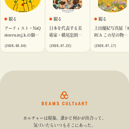
観る
観る
観る
アーティスト・NaQ
日本を代表する美
上田優紀写真展「
stoeru.m.j.k.の個展
術家・横尾忠則が
RCA この星の物
『Moment momen
これまでに手がけ
語」を「ビームス
(2026.08.04)
(2026.07.22)
(2026.07.17)
t』「ビームス カル
てきたポスターや
カルチャート 高
チャート 高輪」に
版画作品を集めた
輪」で開催
て開催！
展示を〈B GALLER
Y〉にて開催
カルチャーは現象。誰かと何かが出合って、
気づいたらいつもそこにあった。