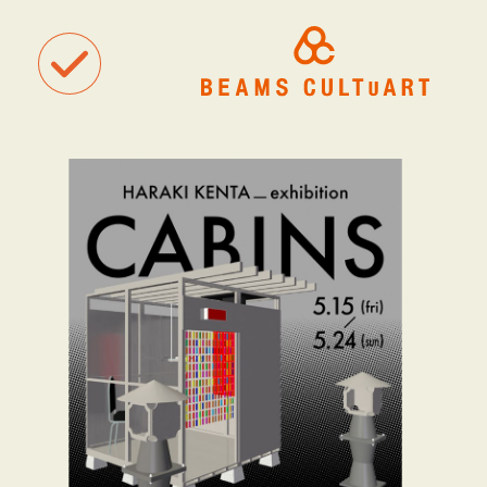
聴
観
タグ一覧
着
#ART
#BEAMS CULTUART
#BEAMS MANGART
#BEAMS RECOR
#BEAMS T
#bPrビームス
#Bギャラリー
#TOKYO CULTUART by BEAMS
#Tシャツ
#アート
#アートが生まれるところ
#アートフェア
#アイドル