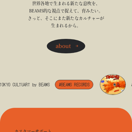
世界各地で生まれる新たな息吹を、
BEAMS的な視点で捉えて、育みたい。
きっと、そこにまた新たなカルチャーが
生まれるから。
about
YO CULTUART by BEAMS
#BEAMS RECORDS
#BE
カスタマーサポート