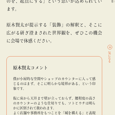
のを、起点にする」という思いが込められてい
#BEAMS CULTUART
#ビームス カルチャー ト 高輪
#BEAMS CU
ます。
原木賢太が提示する「装飾」の解釈と、そこに
広がる研ぎ澄まされた世界観を、ぜひこの機会
に会場で体感ください。
気になる
原木賢太コメント
僕が小屋的な空間やショップのカウンターに入って感
じるのはまず、そこに明らかな境界がある、という印
象です。
仮に床から天井まで壁が立っておらず、腰程度の高さ
のカウンターのような仕切りでも、ソトとウチは明ら
かに区別されて扱われます。
よく店舗や事務所をもつことを「城を構える」と表現