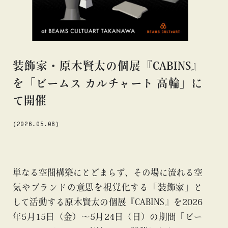
#アニメ
#エンタメ
#ギャラリー
#グッズ
#デザイン
#ビームス カルチャー ト 高輪
#ビームス ジャパン
#ファッション
#フェニカ
#マンガ
#モノ・カルチャー
#ライブ
#レコード
#写真
#抽選販売
#漫画
#現代
装飾家・原木賢太の個展『CABINS』
#絵画
#美術館
#言葉
#連載
#音楽
を「ビームス カルチャート 高輪」に
て開催
(2026.05.06)
about
単なる空間構築にとどまらず、その場に流れる空
気やブランドの意思を視覚化する「装飾家」と
して活動する原木賢太の個展『CABINS』を2026
年5月15日（金）〜5月24日（日）の期間「ビー
blog
blog