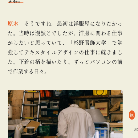
よね。
原木
そうですね。最初は洋服屋になりたかっ
た。当時は漫然とでしたが、洋服に関わる仕事
がしたいと思っていて、「杉野服飾大学」で勉
強してテキスタイルデザインの仕事に就きまし
た。下着の柄を描いたり、ずっとパソコンの前
で作業する日々。
観
#ART
#BEAMS CULTUART
#ビームス カルチャー ト 高輪
#ART
#B