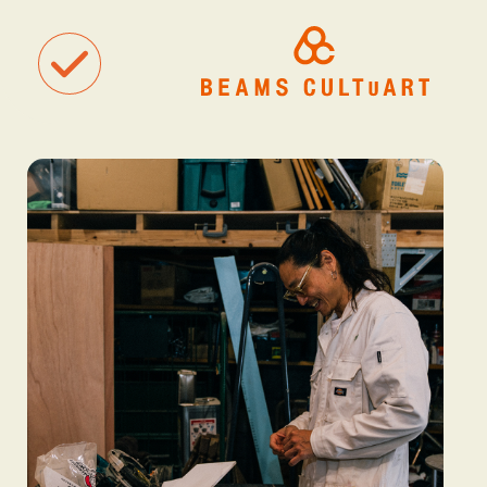
聴
観
タグ一覧
着
#ART
#BEAMS CULTUART
#BEAMS MANGART
#BEAMS RECOR
#BEAMS T
#bPrビームス
#Bギャラリー
#TOKYO CULTUART by BEAMS
#Tシャツ
#アート
#アートが生まれるところ
#アートフェア
#アイドル