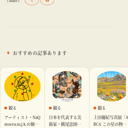
( share )
おすすめの記事あります
観る
観る
観る
アーティスト・NaQ
日本を代表する美
上田優紀写真展「
stoeru.m.j.k.の個展
術家・横尾忠則が
RCA この星の物