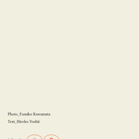
PALO SANTO HOLDER
INCENSE HOLDER
KEY&ASH TRAY
Photo_Fumiko Kawamata
Text_Hiroko Yoshii