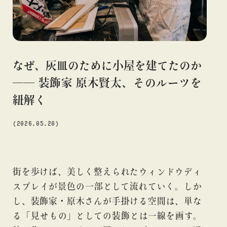
#アニメ
#エンタメ
#ギャラリー
#グッズ
#デザイン
#ビームス カルチャー ト 高輪
#ビームス ジャパン
#ファッション
#フェニカ
#マンガ
#モノ・カルチャー
#ライブ
#レコード
#写真
#抽選販売
#漫画
#現代
なぜ、灰皿のために小屋を建てたのか
#絵画
#美術館
#言葉
#連載
#音楽
── 装飾家 原木賢太、そのルーツを
紐解く
(2026.05.20)
about
街を歩けば、美しく整えられたウィンドウディ
スプレイが景色の一部として流れていく。しか
し、装飾家・原木さんが手掛ける空間は、単な
る「見せもの」としての装飾とは一線を画す。
blog
blog
blo