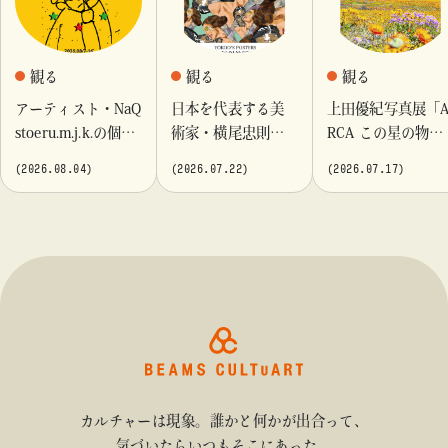
観る
観る
観る
アーティスト・NaQ
日本を代表する美
上田優紀写真展「
stoeru.m.j.k.の個展
術家・横尾忠則が
RCA この星の物
『Moment momen
これまでに手がけ
語」を「ビームス
(2026.08.04)
(2026.07.22)
(2026.07.17)
t』「ビームス カル
てきたポスターや
カルチャート 高
チャート 高輪」に
版画作品を集めた
輪」で開催
て開催！
展示を〈B GALLER
Y〉にて開催
カルチャーは現象。誰かと何かが出合って、
気づいたらいつもそこにあった。