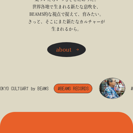
世界各地で生まれる新たな息吹を、
BEAMS的な視点で捉えて、育みたい。
きっと、そこにまた新たなカルチャーが
生まれるから。
about
O CULTUART by BEAMS
#BEAMS RECORDS
#BEA