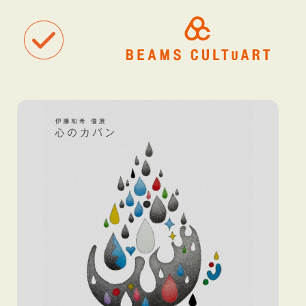
聴
観
タグ一覧
着
#ART
#BEAMS CULTUART
#BEAMS MANGART
#BEAMS RECOR
#BEAMS T
#bPrビームス
#Bギャラリー
#TOKYO CULTUART by BEAMS
#Tシャツ
#アート
#アートが生まれるところ
#アートフェア
#アイドル