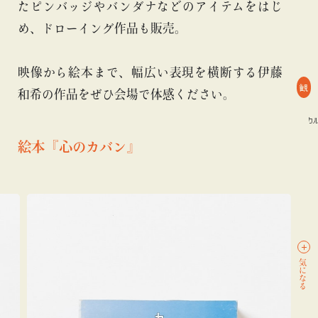
たピンバッジやバンダナなどのアイテムをはじ
め、ドローイング作品も販売。
映像から絵本まで、幅広い表現を横断する伊藤
観
和希の作品をぜひ会場で体感ください。
#ART
#ビームス カルチャー ト 高輪
#ART
#ビームス カルチ
絵本『心のカバン』
気になる