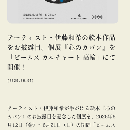
#アニメ
#エンタメ
#ギャラリー
#グッズ
#デザイン
#ビームス カルチャー ト 高輪
#ビームス ジャパン
#ファッション
#フェニカ
#マンガ
#モノ・カルチャー
#ライブ
#レコード
#写真
#抽選販売
#漫画
#現代
アーティスト・伊藤和希の絵本作品
#絵画
#美術館
#言葉
#連載
#音楽
をお披露目。個展『心のカバン』を
「ビームス カルチャート 高輪」にて
開催！
about
(2026.06.04)
アーティスト・伊藤和希が手がける絵本『心の
カバン』のお披露目を記念した個展を、2026年6
月12日（金）〜6月21日（日）の期間「ビームス
blog
blog