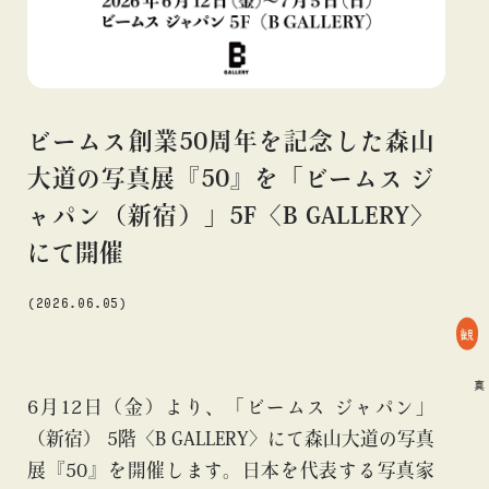
#アニメ
#エンタメ
#ギャラリー
#グッズ
#デザイン
#ビームス カルチャー ト 高輪
#ビームス ジャパン
#ファッション
#フェニカ
#マンガ
#モノ・カルチャー
#ライブ
#レコード
#写真
#抽選販売
#漫画
#現代
ビームス創業50周年を記念した森山
#絵画
#美術館
#言葉
#連載
#音楽
大道の写真展『50』を「ビームス ジ
ャパン（新宿）」5F〈B GALLERY〉
にて開催
about
(2026.06.05)
観
#ART
#Bギャラリー
#写真
#ART
#Bギャラリー
#写真
6月12日（金）より、「ビームス ジャパン」
（新宿） 5階〈B GALLERY〉にて森山大道の写真
展『50』を開催します。日本を代表する写真家
blog
blog