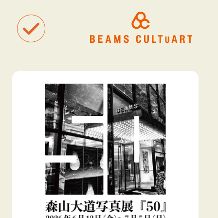
聴
観
タグ一覧
着
#ART
#BEAMS CULTUART
#BEAMS MANGART
#BEAMS RECOR
#BEAMS T
#bPrビームス
#Bギャラリー
#TOKYO CULTUART by BEAMS
#Tシャツ
#アート
#アートが生まれるところ
#アートフェア
#アイドル