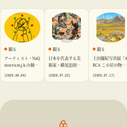
観る
観る
観る
アーティスト・NaQ
日本を代表する美
上田優紀写真展「
stoeru.m.j.k.の個展
術家・横尾忠則が
RCA この星の物
『Moment momen
これまでに手がけ
語」を「ビームス
(2026.08.04)
(2026.07.22)
(2026.07.17)
t』「ビームス カル
てきたポスターや
カルチャート 高
チャート 高輪」に
版画作品を集めた
輪」で開催
て開催！
展示を〈B GALLER
Y〉にて開催