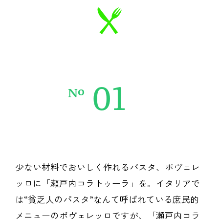
新着一覧
ファッション
ファッション小物
生活日用品
インテリア
食器、キッチン
01
o
N
ステーショナリー
コスメ
キッズ
スポーツ
アウトドア
雑貨・ホビー
少ない材料でおいしく作れるパスタ、ポヴェレ
ッロに「瀬戸内コラトゥーラ」を。イタリアで
音楽・本
その他
は“貧乏人のパスタ”なんて呼ばれている庶民的
メニューのポヴェレッロですが、「瀬戸内コラ