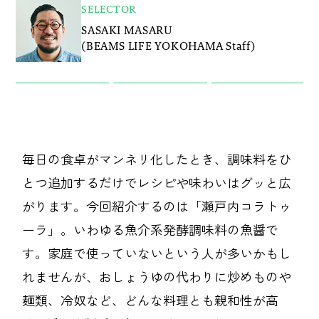
B印マーケットの食専門市場！
SELECTOR
SASAKI MASARU
(BEAMS LIFE YOKOHAMA Staff)
毎日の食卓がマンネリ化したとき、調味料をひ
モノの本質が分かる、出合いのるつぼ
とつ追加するだけでレシピや味わいはグッと広
がります。今回紹介するのは「瀬戸内コラトゥ
ーラ」。いわゆる魚介系発酵調味料の魚醤で
PICK UP
す。家庭で使っていないという人が多いかもし
れませんが、おしょうゆの代わりに炒めものや
麺類、冷奴など、どんな料理とも親和性が高