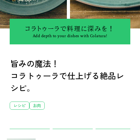
私の偏愛話、聞いていってくれませんか？
コラトゥーラで料理に深みを！
Add depth to your dishes with Colatura!
旨みの魔法！
コラトゥーラで仕上げる絶品レ
B印的太鼓判マップ
シピ。
レシピ
お肉