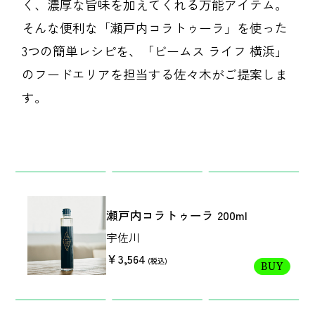
く、濃厚な旨味を加えてくれる万能アイテム。
そんな便利な「瀬戸内コラトゥーラ」を使った
3つの簡単レシピを、「ビームス ライフ 横浜」
のフードエリアを担当する佐々木がご提案しま
す。
私たちは、〈Ziploc® Ribbon〉
夏を全力で楽しむために。
い
をこう使う！
森田麻衣子が愛用する今夏アイ
テム8選。
瀬戸内コラトゥーラ 200ml
宇佐川
￥3,564
(税込)
BUY