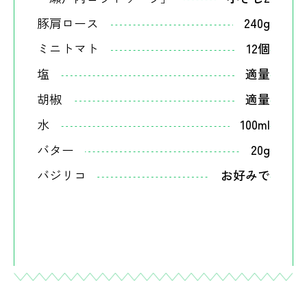
豚肩ロース
240g
ミニトマト
12個
塩
適量
胡椒
適量
水
100ml
バター
20g
バジリコ
お好みで