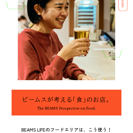
Column
今や“街の定番”に。
私たちは、〈Ziploc® Ribbon〉
イ
〈Salomon〉の『XT-6』が、い
をこう使う！
ま履くべき一足である理由。
ビームスが考える「食」のお店。
The BEAMS Perspective on Food.
BEAMS LIFEのフードエリアは、こう使う！