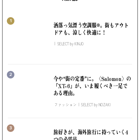
1
洒落っ気漂う空調服®。
街もアウト
ドアも、涼しく快適に！
SELECT by
KINJO
2
今や“街の定番”に。
〈Salomon〉の
『XT-6』が、いま履くべき一足で
ある理由。
ファッション
SELECT by
NOZAKI
3
旅好きが、海外旅行に持っていく4
つの必需品。