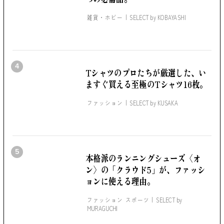
雑貨・ホビー
SELECT by
KOBAYASHI
4
Tシャツのプロたちが厳選した、
い
ますぐ買える至極のTシャツ16枚。
ファッション
SELECT by
KUSAKA
5
本格派のランニングシューズ
〈オ
ン〉の「クラウド5」が、
ファッシ
ョンに使える理由。
ファッション スポーツ
SELECT by
MURAGUCHI