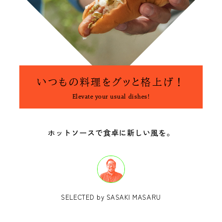
新着一覧
ファッション
ファッション小物
生活日用品
インテリア
食器、キッチン
いつもの料理をグッと格上げ！
Elevate your usual dishes!
ステーショナリー
コスメ
ホットソースで食卓に新しい風を。
キッズ
スポーツ
アウトドア
雑貨・ホビー
音楽・本
その他
SELECTED by SASAKI MASARU