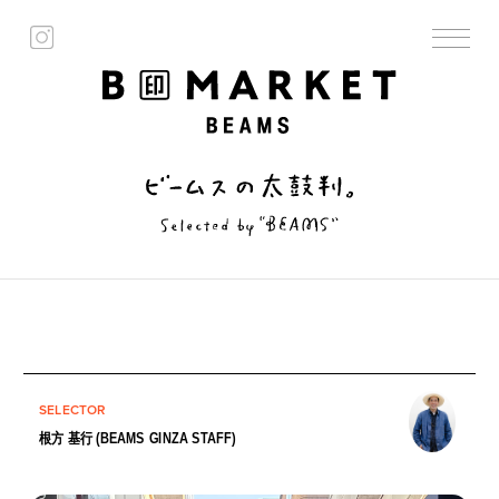
SELECTOR
根方 基行 (BEAMS GINZA STAFF)