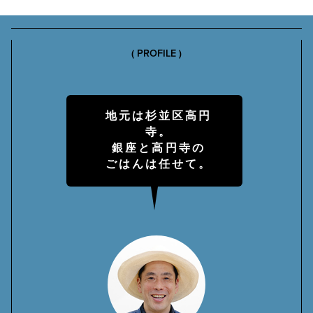
( PROFILE )
地元は杉並区高円
寺。
銀座と高円寺の
ごはんは任せて。