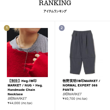
RANKING
アイテムランキング
1
2
【別注】Heg.@B印
牧野英明@B印MARKET /
MARKET / NUG × Heg.
NORMAL EXPERT 365
Handmade Chain
PANTS
Necklace
B印MARKET
B印MARKET
¥40,700 (inc.tax)
¥44,000 (inc.tax)