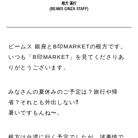
根方 基行
(BEAMS GINZA STAFF)
ビームス 銀座とB印MARKETの根方です。
私たちは、〈Ziploc® Ribbon〉
夏を全力で楽しむために。
いつも「B印MARKET」を見てくださりあ
い
をこう使う！
森田麻衣子が愛用する今夏アイ
テム8選。
りがとうございます。
みなさんの夏休みのご予定は？旅行や帰
省？それとも外出しない⁈
暑いですもんね〜。
根方は台湾に行く予定でしたが、諸事情で