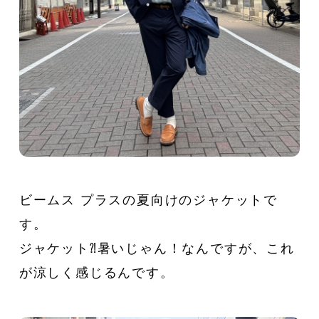
新着一覧
ファッション
ファッション小物
生活日用品
インテリア
食器、キッチン
ステーショナリー
コスメ
キッズ
スポーツ
ビームス プラスの夏向けのジャケットで
す。
アウトドア
雑貨・ホビー
ジャケット⁈暑いじゃん！なんですが、これ
が涼しく感じるんです。
音楽・本
その他