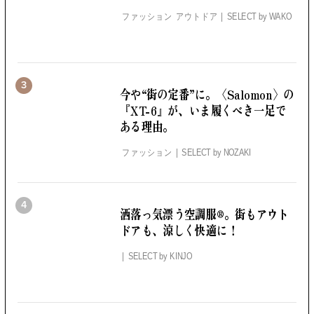
ファッション アウトドア
SELECT by
WAKO
3
今や“街の定番”に。
〈Salomon〉の
『XT-6』が、いま履くべき一足で
ある理由。
ファッション
SELECT by
NOZAKI
4
洒落っ気漂う空調服®。
街もアウト
ドアも、涼しく快適に！
SELECT by
KINJO