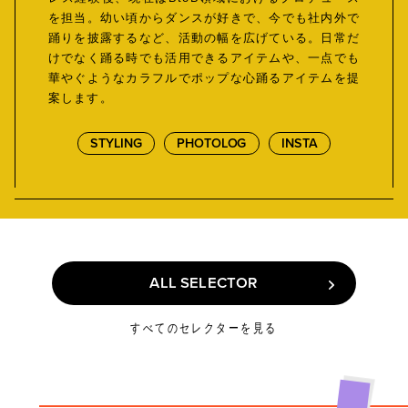
を担当。幼い頃からダンスが好きで、今でも社内外で
踊りを披露するなど、活動の幅を広げている。日常だ
けでなく踊る時でも活用できるアイテムや、一点でも
華やぐようなカラフルでポップな心踊るアイテムを提
案します。
STYLING
PHOTOLOG
INSTA
ALL SELECTOR
ALL SELECTOR
すべてのセレクターを見る