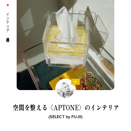
インテリア 生活日用品
に。
私たちは、〈Ziploc® Ribbon〉
夏を全力で楽しむため
-6』が、い
をこう使う！
森田麻衣子が愛用する今
る理由。
テム8選。
空間を整える
〈APTONE〉のインテリア
(SELECT by
FUJII
)