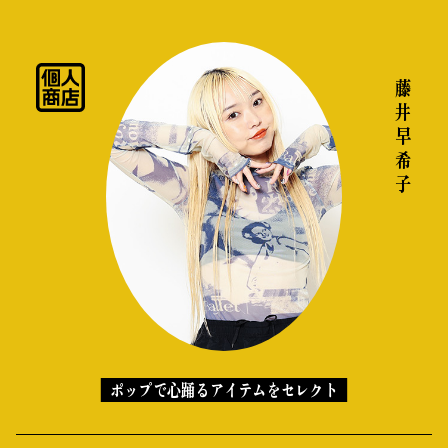
私の偏愛話、聞いていってくれませんか？
藤井 早希子
B印的太鼓判マップ
ポップで心踊るアイテムをセレクト