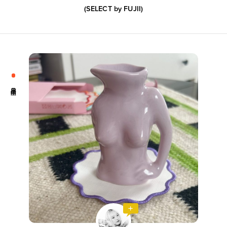
(SELECT by
FUJII
)
新着一覧
ファッション
ファッション小物
生活日用品
インテリア
食器、キッチン
ステーショナリー
コスメ
キッズ
スポーツ
アウトドア
雑貨・ホビー
音楽・本
その他