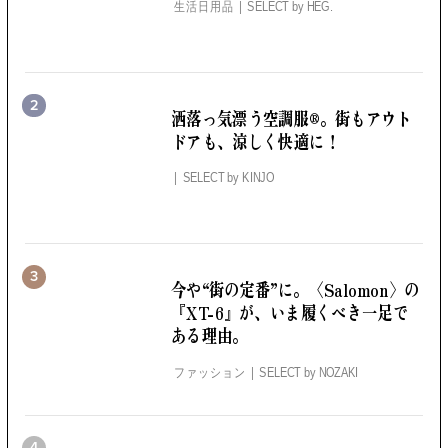
生活日用品
SELECT by
HEG.
2
洒落っ気漂う空調服®。
街もアウト
ドアも、涼しく快適に！
SELECT by
KINJO
3
今や“街の定番”に。
〈Salomon〉の
『XT-6』が、いま履くべき一足で
ある理由。
ファッション
SELECT by
NOZAKI
4