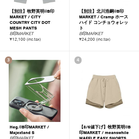
【別注】牧野英明@B印
【別注】北川浩嗣@B印
MARKET / CITY
MARKET / Cramp ホース
COUNTRY CITY DOT
ハイド コンチョウォレッ
MESH PANTS
ト
B印MARKET
B印MARKET
¥12,100 (inc.tax)
¥24,200 (inc.tax)
3
4
Heg.@B印MARKET /
【8/6値下げ】牧野英明@B
Majextand S
印MARKET / meanswhile
B印MARKET
WAFFLE EASY SHORTS