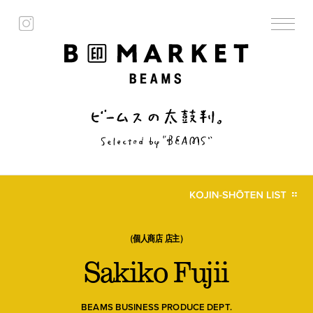
（個人商店 店主）
Sakiko Fujii
BEAMS BUSINESS PRODUCE DEPT.