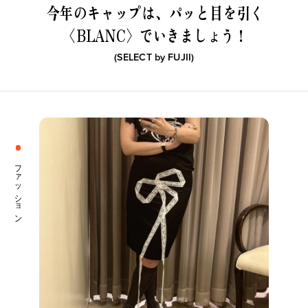
今年のキャップは、パッと目を引く
新着一覧
ファッション
〈BLANC〉でいきましょう！
(SELECT by
FUJII
)
ファッション小物
生活日用品
インテリア
食器、キッチン
ステーショナリー
コスメ
ファッション
キッズ
スポーツ
アウトドア
雑貨・ホビー
音楽・本
その他