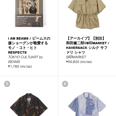
I AM BEAMS / ビームスの
【アーカイブ】【別注】
服ショーグンが敬愛する
和田健二郎@B印MARKET /
モノ・コト・ヒト
HAVERSACK シルク サフ
RESPECTS
ァリ シャツ
TOKYO CULTUART by
B印MARKET
BEAMS
¥50,820 (inc.tax)
¥1,760 (inc.tax)
5
6