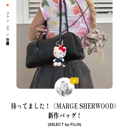
ファッション小物 生活日用品
私たちは、〈Ziploc® Ribbon〉
夏を全力で楽しむために。
い
をこう使う！
森田麻衣子が愛用する今夏アイ
テム8選。
待ってました！〈MARGE SHERWOOD〉
新作バッグ！
(SELECT by
FUJII
)