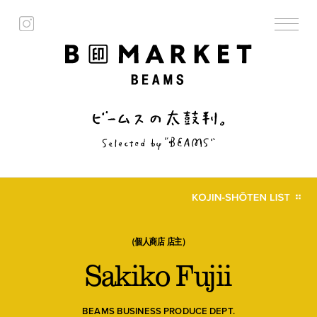
（個人商店 店主）
Sakiko Fujii
BEAMS BUSINESS PRODUCE DEPT.