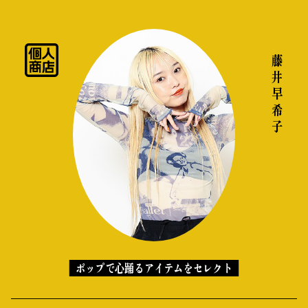
私の偏愛話、聞いていってくれませんか？
藤井 早希子
B印的太鼓判マップ
ポップで心踊るアイテムをセレクト