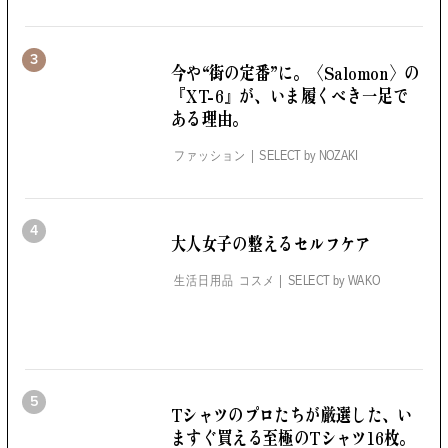
3
今や“街の定番”に。
〈Salomon〉の
『XT-6』が、いま履くべき一足で
ある理由。
ファッション
SELECT by
NOZAKI
4
大人女子の整えるセルフケア
生活日用品 コスメ
SELECT by
WAKO
5
Tシャツのプロたちが厳選した、
い
ますぐ買える至極のTシャツ16枚。