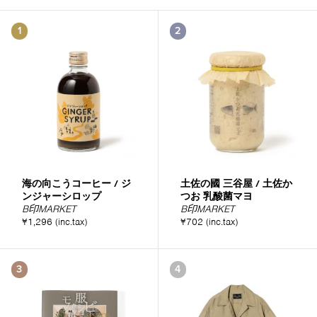
1
2
海の向こうコーヒー / ジ
土佐の國 三谷屋 / 土佐か
ンジャーシロップ
つお 乳酸菌マヨ
B印MARKET
B印MARKET
¥1,296 (inc.tax)
¥702 (inc.tax)
3
4