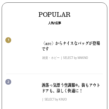
POPULAR
人気の記事
1
〈arc〉から
ナイスなバッグが登場
です
雑貨・ホビー
SELECT by
MAKINO
2
洒落っ気漂う空調服®。
街もアウト
ドアも、涼しく快適に！
SELECT by
KINJO