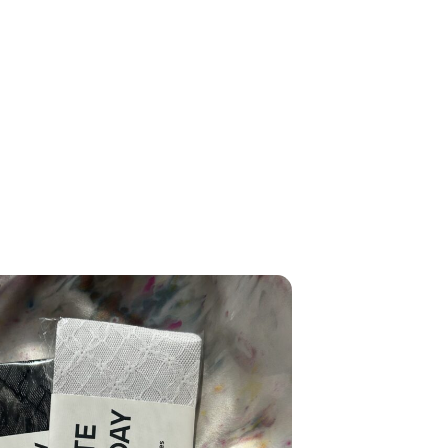
私たちは、〈Ziploc® Ribbon〉を
ま
こう使う！