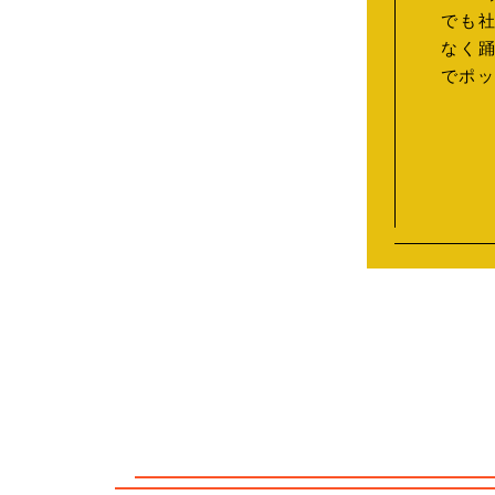
でも
なく
でポ