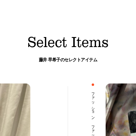
夏を全力で楽しむために。
今や“街の定番”に。
Select Items
森田麻衣子が愛用する今夏アイテ
〈Salomon〉の『XT-6』が、い
ム8選。
履くべき一足である理由。
藤井 早希子のセレクトアイテム
ファッション ファッション小物