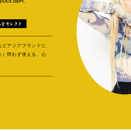
DUCE DEPT.
ムをセレクト
などアジアブランドに
B印マーケットの食専門市場！
ス）問わず使える、心
。
PICK UP