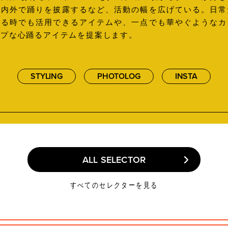
社内外で踊りを披露するなど、活動の幅を広げている。日常
踊る時でも活用できるアイテムや、一点でも華やぐようなカ
ップな心踊るアイテムを提案します。
STYLING
PHOTOLOG
INSTA
ALL SELECTOR
ALL SELECTOR
すべてのセレクターを見る