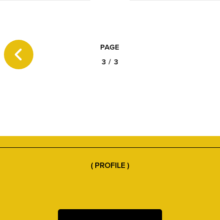
インテリア
食器、キッチン
ステー
キッズ
スポーツ
アウ
PAGE
3
/
3
音楽・本
その他
( PROFILE )