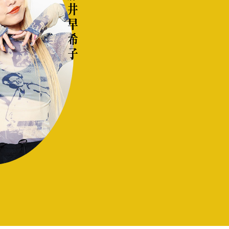
藤井 早希子
モノの本質が分かる、出合いのるつぼ