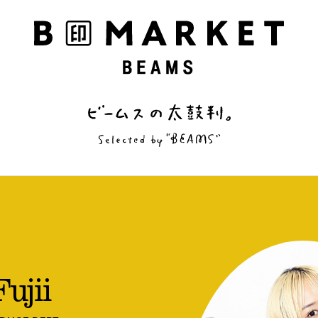
）
ujii
私の偏愛話、聞いていってくれませんか？