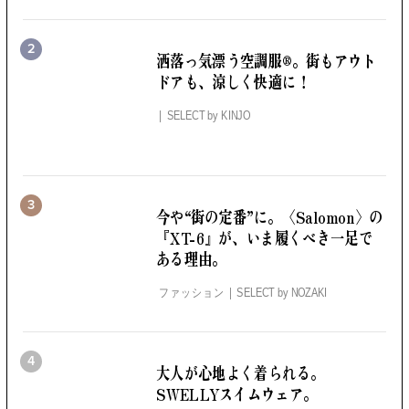
2
洒落っ気漂う空調服®。
街もアウト
ドアも、涼しく快適に！
SELECT by
KINJO
3
今や“街の定番”に。
〈Salomon〉の
『XT-6』が、いま履くべき一足で
ある理由。
ファッション
SELECT by
NOZAKI
4
大人が心地よく着られる。
SWELLYスイムウェア。