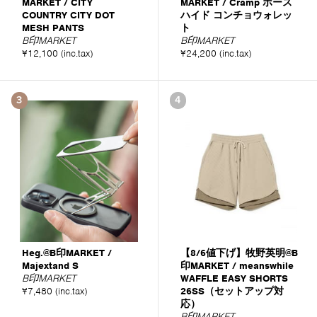
MARKET / CITY
MARKET / Cramp ホース
COUNTRY CITY DOT
ハイド コンチョウォレッ
MESH PANTS
ト
B印MARKET
B印MARKET
¥12,100 (inc.tax)
¥24,200 (inc.tax)
3
4
Heg.@B印MARKET /
【8/6値下げ】牧野英明@B
Majextand S
印MARKET / meanswhile
B印MARKET
WAFFLE EASY SHORTS
¥7,480 (inc.tax)
26SS（セットアップ対
応）
B印MARKET