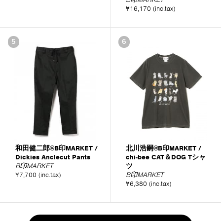
¥16,170 (inc.tax)
5
6
和田健二郎@B印MARKET /
北川浩嗣@B印MARKET /
Dickies Anclecut Pants
chi-bee CAT＆DOG Tシャ
B印MARKET
ツ
¥7,700 (inc.tax)
B印MARKET
¥6,380 (inc.tax)