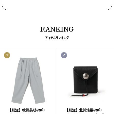
RANKING
アイテムランキング
1
2
【別注】牧野英明@B印
【別注】北川浩嗣@B印