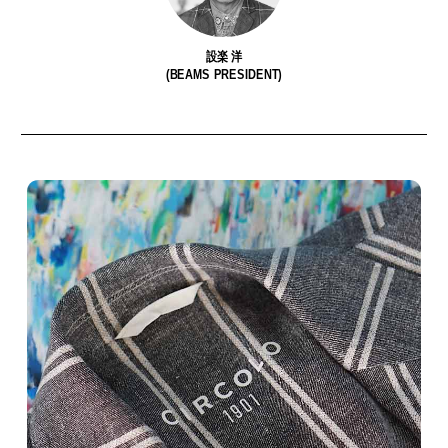
設楽 洋
(BEAMS PRESIDENT)
今や“街の定番”に。
私たちは、〈Ziploc® Ribbon〉
イ
〈Salomon〉の『XT-6』が、い
をこう使う！
ま履くべき一足である理由。