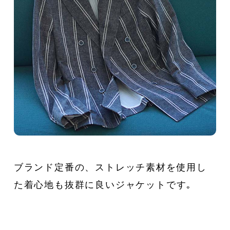
新着一覧
ファッション
ファッション小物
生活日用品
インテリア
食器、キッチン
ステーショナリー
コスメ
キッズ
スポーツ
ブランド定番の、ストレッチ素材を使用し
アウトドア
雑貨・ホビー
た着心地も抜群に良いジャケットです｡
音楽・本
その他