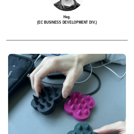
Heg.
(EC BUSINESS DEVELOPMENT DIV.)
私たちは、〈Ziploc® Ribbon〉
夏を全力で楽しむために。
い
をこう使う！
森田麻衣子が愛用する今夏アイ
テム8選。