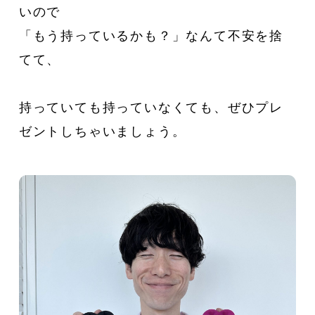
いので
新着一覧
ファッション
「もう持っているかも？」なんて不安を捨
てて、
ファッション小物
生活日用品
持っていても持っていなくても、ぜひプレ
インテリア
食器、キッチン
ゼントしちゃいましょう。
ステーショナリー
コスメ
キッズ
スポーツ
アウトドア
雑貨・ホビー
音楽・本
その他