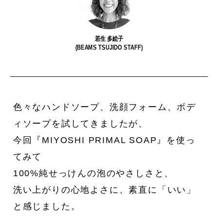
若生 多絵子
(BEAMS TSUJIDO STAFF)
私たちは、〈Ziploc® Ribbon〉
夏を全力で楽しむために。
い
をこう使う！
森田麻衣子が愛用する今夏アイ
テム8選。
色々なハンドソープ、洗顔フォーム、ボデ
ィソープを試してきましたが、
今回『MIYOSHI PRIMAL SOAP』を使っ
てみて
100%純せっけんの泡のやさしさと、
洗い上がりの心地よさに、素直に「いい」
と感じました。