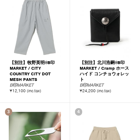
【別注】牧野英明@B印
【別注】北川浩嗣@B印
MARKET / CITY
MARKET / Cramp ホース
COUNTRY CITY DOT
ハイド コンチョウォレッ
MESH PANTS
ト
B印MARKET
B印MARKET
¥12,100 (inc.tax)
¥24,200 (inc.tax)
3
4