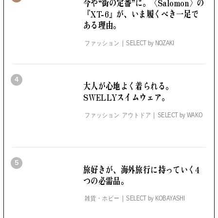
今や“街の定番”に。
〈Salomon〉の
『XT-6』が、いま履くべき一足で
ある理由。
ファッション
SELECT by
NOZAKI
4
大人が心地よく着られる。
SWELLYスイムウェア。
ファッション アウトドア
SELECT by
WAKO
5
旅好きが、海外旅行に持っていく4
つの必需品。
雑貨・ホビー
SELECT by
KOBAYASHI