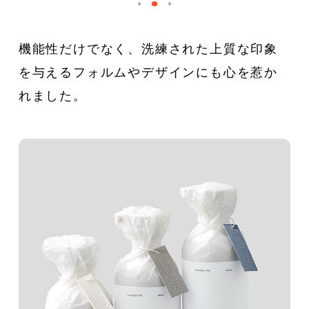
新着一覧
ファッション
機能性だけでなく、洗練された上質な印象
ファッション小物
生活日用品
を与えるフォルムやデザインにも心を惹か
れました。
インテリア
食器、キッチン
ステーショナリー
コスメ
キッズ
スポーツ
アウトドア
雑貨・ホビー
音楽・本
その他