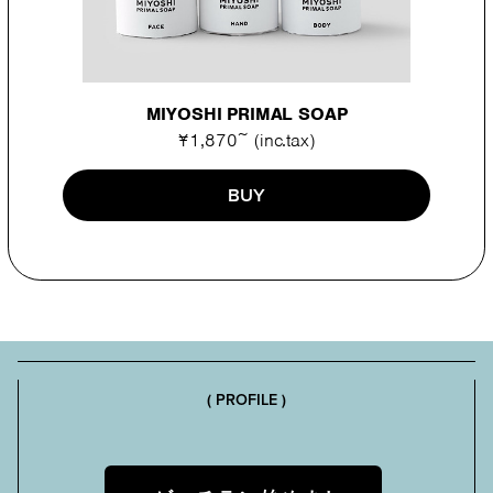
MIYOSHI PRIMAL SOAP
¥1,870~ (inc.tax)
BUY
( PROFILE )