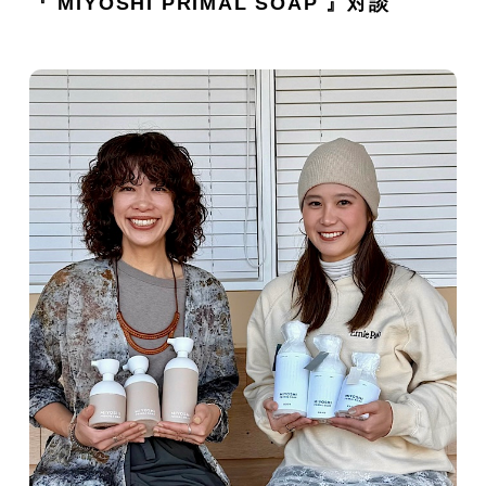
『 MIYOSHI PRIMAL SOAP 』対談