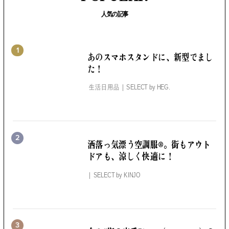
人気の記事
1
あのスマホスタンドに、
新型でまし
た！
生活日用品
SELECT by
HEG.
2
洒落っ気漂う空調服®。
街もアウト
ドアも、涼しく快適に！
SELECT by
KINJO
3