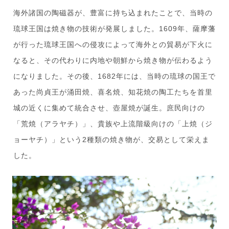
海外諸国の陶磁器が、豊富に持ち込まれたことで、当時の
琉球王国は焼き物の技術が発展しました。1609年、薩摩藩
が行った琉球王国への侵攻によって海外との貿易が下火に
なると、その代わりに内地や朝鮮から焼き物が伝わるよう
になりました。その後、1682年には、当時の琉球の国王で
あった尚貞王が涌田焼、喜名焼、知花焼の陶工たちを首里
城の近くに集めて統合させ、壺屋焼が誕生。庶民向けの
「荒焼（アラヤチ）」、貴族や上流階級向けの「上焼（ジ
ョーヤチ）」という2種類の焼き物が、交易として栄えま
した。