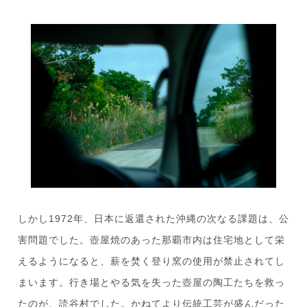
しかし1972年、日本に返還された沖縄の次なる課題は、公
害問題でした。壺屋焼のあった那覇市内は住宅地として栄
えるようになると、薪を焚く登り窯の使用が禁止されてし
まいます。行き場とやる気を失った壺屋の陶工たちを救っ
たのが、読谷村でした。かねてより伝統工芸が盛んだった