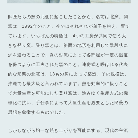
師匠たちの窯の北側に起こしたことから、名前は北窯。開
窯は、1992年のこと。今ではそれぞれが弟子を抱え、育て
ています。いちばんの特徴は、4つの工房が共同で使う大
きな登り窯。登り窯とは、斜面の地形を利用して階段状に
炉を連ねることで、炎の対流によって各部屋が一定の温度
を保つように工夫された窯のこと。連房式と呼ばれる代表
的な形態の北窯は、13もの房によって築造。その規模は、
沖縄でも最大級と言われています。熱を効率的に扱うこと
で大量生産を可能にした登り窯は、進みゆく生産方式の機
械化に抗い、手仕事によって大量生産を必要とした民藝の
思想を象徴するものでした。
しかしながら均一な焼き上がりを可能にする、現代の主流