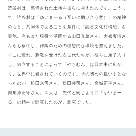
読谷村は、整備された土地を彼らに与えたのです。こうし
て、読谷村は「ゆいまーる（互いに助け合う意）」の精神
のもと、共同体であることを条件に「読谷文化村構想」を
実施。今もまだ現役で活躍する山田真萬さん、大嶺実清さ
んらも移住し、作陶のための理想的な環境を整えました。
そこに憧れ、刺激を受けた次世代たちが、彼らに弟子入り
し、独立することによって「やちむん」は日本中に広が
り、世界中に愛されていくのです。その初めの担い手とな
ったのが、松田米司さん、松田共司さん、宮城正亨さん、
興那原正守さん。４人は、先代と同じように「ゆいまー
る」の精神で開窯したのが、北窯でした。