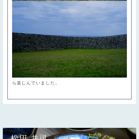
座喜味城跡
座喜味城は、琉球王国が日本と中国、東南アジア諸国
との交易が活発になった15世紀初頭に築城されたと
言われています。沖縄では、城はグスクと呼ばれ、今
も多くの城跡が残っています。標高120mを超えるこ
の座喜味城跡は、不思議な開放感と地平線を望む景色
をみて、のんびり過ごす時間を、米司さんは若い頃か
ら楽しんでいました。
松田 共司