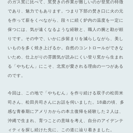
のガス窯に比べて、窯焚きの作業が難しいのが登窯の特徴
であり、魅力でもあります。つまり下部の焚き口に火の元
を作って薪をくべながら、段々に続く炉内の温度を一定に
保つには、気が遠くなるような経験と、職人の腕と勘が頼
りです。その中で、いかに歩留まりを減らしながら、美し
いものを多く焼き上げるか。自然のコントロールができな
いため、仕上がりの雰囲気が読みにくい登り窯から生まれ
る「やちむん」にこそ、北窯が愛される理由の一つがある
のです。
今回は、この地で「やちむん」を作り続ける双子の松田米
司さん、松田共司さんにお話を伺いました。18歳の頃、多
感な青春期にアメリカからの本土復帰を経験した２人は、
沖縄で生まれ、育つことの意味を考え、自分のアイデンテ
ィティを探し続けた先に、この道に辿り着きました。