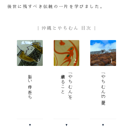
後世に残すべき伝統の一片を学びました。
沖縄とやちむん 目次
3
2
1
新しい作り手たち
継承すること
「やちむん」を
「やちむん」の歴史