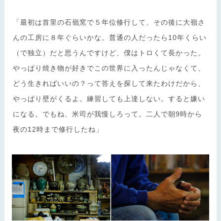
「最初は首里の石嶺窯で５年位修行して、その後に大嶺さ
んの工房に８年ぐらいかな。普通の人だったら10年くらい
（で独立）だと思うんですけど、僕はトロくて長かった。
やっぱり焼き物が好きでこの世界に入ったんじゃなくて、
どう生きればいいの？って答えを探して来たわけだから、
やっぱり壁がくるよ。練習しても上達しない。すると嫌い
になる。でもね、米司が我慢しろって。二人で朝9時から
夜の12時まで修行したね」