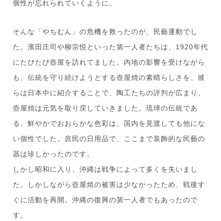
個性が忘れられていくように。
そんな「やちむん」の危機を救ったのが、民藝運動でし
た。濱田庄司や柳宗悦といった第一人者たちは、1920年代
にたびたび壺屋を訪れてました。内地の影響を受けながら
も、伝統を守り続けようとする壺屋焼の素晴らしさを、彼
らは日本中に紹介することで、陶工たちの評判が広まり、
壺屋焼は元気を取り戻していきました。琉球の伝統であ
る、鮮やかでおおらかな色彩は、国内を見渡しても他にな
い個性でした。庶民の日用品で、ここまで装飾的な民藝の
器は珍しかったのです。
しかし昭和に入り、沖縄は戦争によって多くを失いまし
た。しかしながら壺屋焼の被害は少なかったため、戦後す
ぐに活動を再開。沖縄の復興の第一人者でもあったので
す。