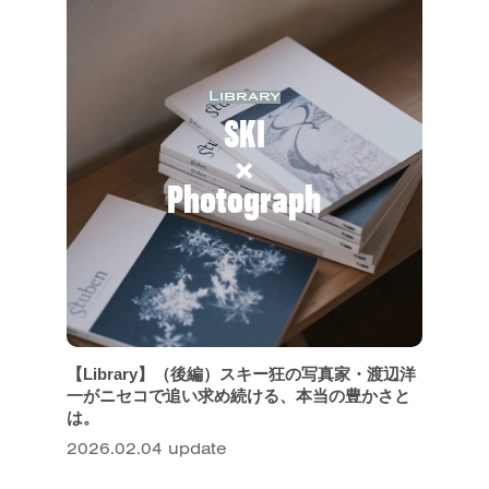
Library
SKI
×
Photograph
【Library】（後編）スキー狂の写真家・渡辺洋
一がニセコで追い求め続ける、本当の豊かさと
は。
2026.02.04 update