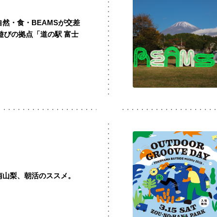
】自然・食・BEAMSが交差
遊びの拠点「道の駅 富士
T】南山梨、朝活のススメ。