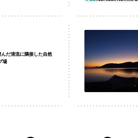
】澄んだ清流に隣接した自然
プ場